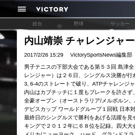
総合
野球
サッカー
内山靖崇 チャレンジャー
2017/2/26 15:29
VictorySportsNews編集部
男子テニスの下部大会である第５３回 島津全
レンジャー）は２６日、シングルス決勝が行
3, 6-4のストレートで破り、ATPチャレ
内山はカブチッチに１度もブレークを許さず、
全豪オープン（オーストラリア/メルボルン
デビスカップ ワールドグループ１回戦 日本
最終日のシングルスで勝利をあげる活躍を見せ
キングで２０１２年に６８位を記録。四大大
メリカ/ニューヨーク、ハード、グランドスラ