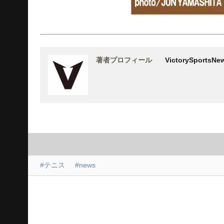
著者プロフィール
VictorySports
#テニス
#news