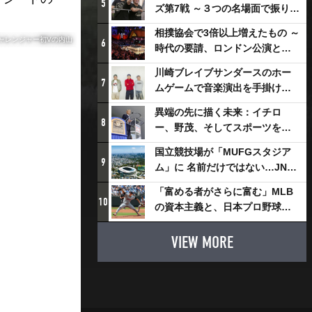
5
ズ第7戦 ～３つの名場面で振り返
る～
相撲協会で3倍以上増えたもの ～
チャレンジャー初Vの内山
6
時代の要請、ロンドン公演と古
式大相撲
川崎ブレイブサンダースのホー
7
ムゲームで音楽演出を手掛ける
スチャダラパーが川崎新！アリ
異端の先に描く未来：イチロ
ーナシティ・プロジェクトを語
8
ー、野茂、そしてスポーツを支
る 「楽しみでしかないでしょ。
える科学界の挑戦
川崎は、ずっと成長曲線だか
国立競技場が「MUFGスタジア
9
ら」
ム」に 名前だけではない…JNSE
とMUFGが“共創”し描く地域活
「富める者がさらに富む」MLB
性化・社会価値創造の近未来図
10
の資本主義と、日本プロ野球が
とは
踏み出せない一歩
VIEW MORE