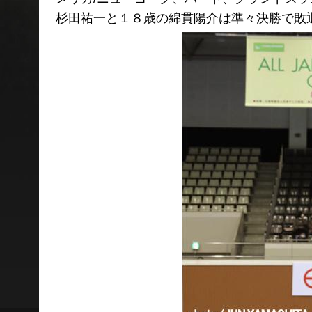
杉田祐一と１８歳の綿貫陽介は準々決勝で敗