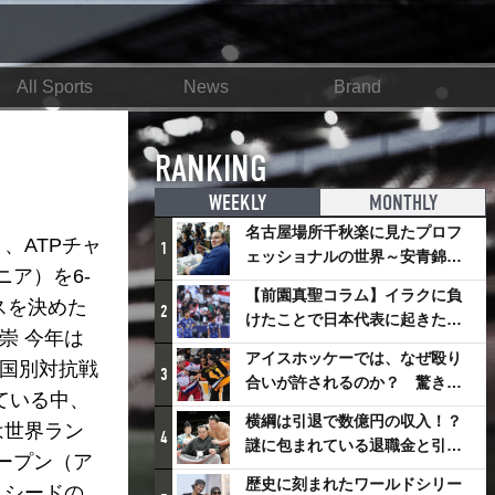
All Sports
News
Brand
RANKING
WEEKLY
MONTHLY
名古屋場所千秋楽に見たプロフ
、ATPチャ
1
ェッショナルの世界～安青錦の
ア）を6-
優勝を巡るさまざまなドラマ
【前園真聖コラム】イラクに負
スを決めた
2
けたことで日本代表に起きたプ
崇 今年は
ラスとは
アイスホッケーでは、なぜ殴り
は国別対抗戦
3
合いが許されるのか？ 驚きの
ている中、
「ファイティング」ルールにつ
横綱は引退で数億円の収入！？
は世界ラン
いて
4
謎に包まれている退職金と引退
ープン（ア
相撲興行
歴史に刻まれたワールドシリー
１シードの