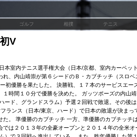
ゴルフ
相撲
テニス
初V
日本室内テニス選手権大会（日本/京都、室内カーペット
われ、内山靖崇が第６シードのＢ・カブチッチ（スロベニ
ンジャー初優勝を果たした。 決勝戦、１７本のサービスエー
１時間１０分で優勝を決めた。 ガッツポーズの内山靖
、ハード、グランドスラム）予選２回戦で敗退。その後
対フランス（日本/東京、ハード）で日本の敗退が決まっ
た。 準優勝のカブチッチ 一方、準優勝のカブチッチ
会では２０１３年の全豪オープンと２０１４年の全米オ
ム）で３回戦へ進出している。 また、昨年優勝した第