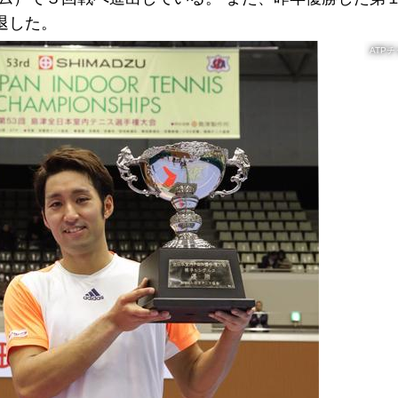
退した。
ATP