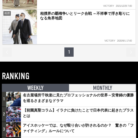
VICTORY
2021/12/29 7:00
相撲界の覇権争いとリーク合戦 ～不祥事で浮き彫りに
相撲
なる角界地図
VICTORY
2020/9/1 17:00
1
RANKING
WEEKLY
MONTHLY
名古屋場所千秋楽に見たプロフェッショナルの世界～安青錦の優勝
1
を巡るさまざまなドラマ
【前園真聖コラム】イラクに負けたことで日本代表に起きたプラス
2
とは
アイスホッケーでは、なぜ殴り合いが許されるのか？ 驚きの「フ
3
ァイティング」ルールについて