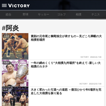
総合
野球
サッカー
ゴルフ
相撲
テニス
#阿炎
素顔の元寺尾と鶴竜独立が表すもの～見どころ満載の大
大相撲
相撲初場所
VICTORY
2024/1/11 7:00
一年の締めくくり“大相撲九州場所”を終えて–新しい大
大相撲
相撲のカタチ
VICTORY
2022/12/15 7:00
大きく変わった引退への道筋 ～復活ひかり年6場所を完
相撲
走した大相撲を振り返る