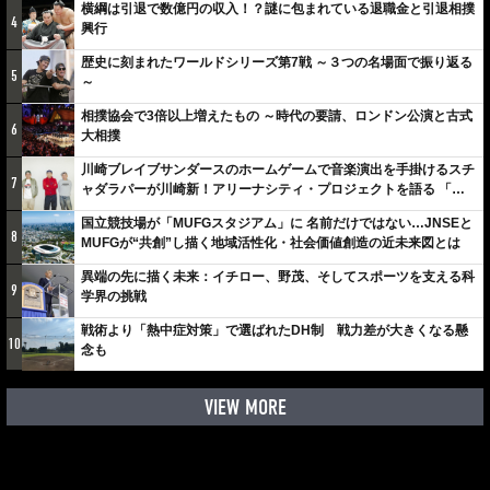
横綱は引退で数億円の収入！？謎に包まれている退職金と引退相撲
4
興行
歴史に刻まれたワールドシリーズ第7戦 ～３つの名場面で振り返る
5
～
相撲協会で3倍以上増えたもの ～時代の要請、ロンドン公演と古式
6
大相撲
川崎ブレイブサンダースのホームゲームで音楽演出を手掛けるスチ
7
ャダラパーが川崎新！アリーナシティ・プロジェクトを語る 「楽
しみでしかないでしょ。川崎は、ずっと成長曲線だから」
国立競技場が「MUFGスタジアム」に 名前だけではない…JNSEと
8
MUFGが“共創”し描く地域活性化・社会価値創造の近未来図とは
異端の先に描く未来：イチロー、野茂、そしてスポーツを支える科
9
学界の挑戦
戦術より「熱中症対策」で選ばれたDH制 戦力差が大きくなる懸
10
念も
VIEW MORE