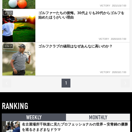
VICTORY
2021/1/18 7:00
ゴルファーたちの後悔。30代よりも20代からゴルフを
ゴルフ
始めたほうがいい理由
VICTORY
2020/10/15 7:00
ゴルフクラブの値段はなぜあんなに高いのか？
ゴルフ
VICTORY
2020/10/1 7:00
1
RANKING
WEEKLY
MONTHLY
名古屋場所千秋楽に見たプロフェッショナルの世界～安青錦の優勝
1
を巡るさまざまなドラマ