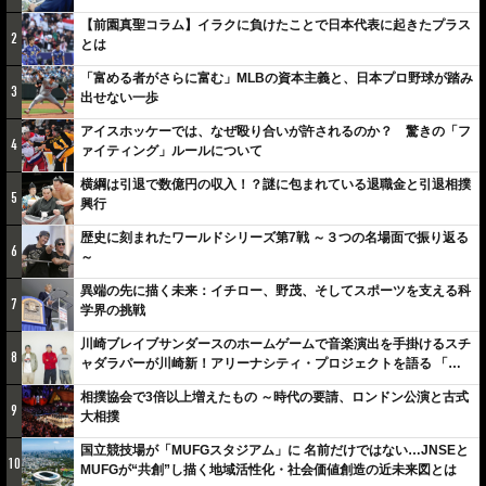
【前園真聖コラム】イラクに負けたことで日本代表に起きたプラス
2
とは
「富める者がさらに富む」MLBの資本主義と、日本プロ野球が踏み
3
出せない一歩
アイスホッケーでは、なぜ殴り合いが許されるのか？ 驚きの「フ
4
ァイティング」ルールについて
横綱は引退で数億円の収入！？謎に包まれている退職金と引退相撲
5
興行
歴史に刻まれたワールドシリーズ第7戦 ～３つの名場面で振り返る
6
～
異端の先に描く未来：イチロー、野茂、そしてスポーツを支える科
7
学界の挑戦
川崎ブレイブサンダースのホームゲームで音楽演出を手掛けるスチ
8
ャダラパーが川崎新！アリーナシティ・プロジェクトを語る 「楽
しみでしかないでしょ。川崎は、ずっと成長曲線だから」
相撲協会で3倍以上増えたもの ～時代の要請、ロンドン公演と古式
9
大相撲
国立競技場が「MUFGスタジアム」に 名前だけではない…JNSEと
10
MUFGが“共創”し描く地域活性化・社会価値創造の近未来図とは