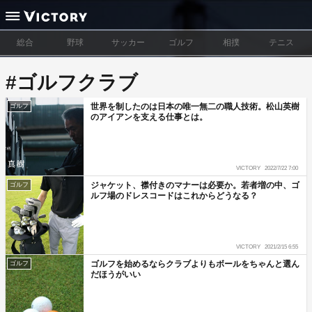
総合
野球
サッカー
ゴルフ
相撲
テニス
#ゴルフクラブ
世界を制したのは日本の唯一無二の職人技術。松山英樹
ゴルフ
のアイアンを支える仕事とは。
VICTORY
2022/7/22 7:00
ジャケット、襟付きのマナーは必要か。若者増の中、ゴ
ゴルフ
ルフ場のドレスコードはこれからどうなる？
VICTORY
2021/2/15 6:55
ゴルフを始めるならクラブよりもボールをちゃんと選ん
ゴルフ
だほうがいい