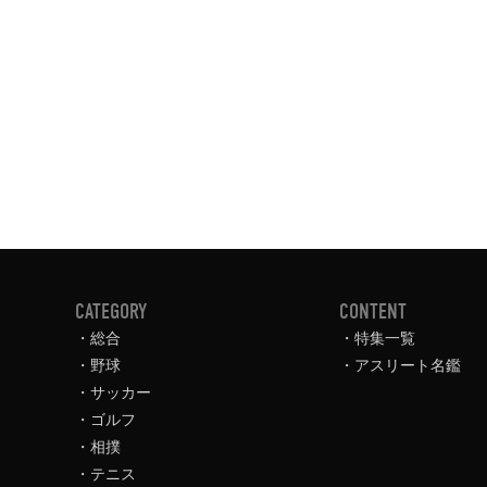
CATEGORY
CONTENT
総合
特集一覧
野球
アスリート名鑑
サッカー
ゴルフ
相撲
テニス