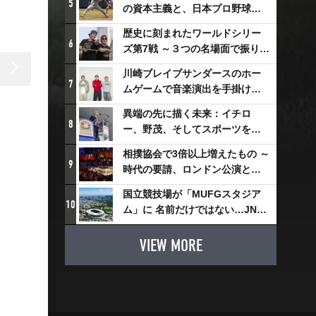
5
の資本主義と、日本プロ野球が
踏み出せない一歩
歴史に刻まれたワールドシリー
6
ズ第7戦 ～３つの名場面で振り返
る～
川崎ブレイブサンダースのホー
7
ムゲームで音楽演出を手掛ける
スチャダラパーが川崎新！アリ
異端の先に描く未来：イチロ
ーナシティ・プロジェクトを語
8
ー、野茂、そしてスポーツを支
る 「楽しみでしかないでしょ。
える科学界の挑戦
川崎は、ずっと成長曲線だか
相撲協会で3倍以上増えたもの ～
9
ら」
時代の要請、ロンドン公演と古
式大相撲
国立競技場が「MUFGスタジア
10
ム」に 名前だけではない…JNSE
とMUFGが“共創”し描く地域活
性化・社会価値創造の近未来図
VIEW MORE
とは