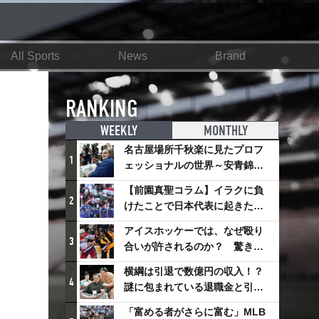
All Sports
News
Brand
RANKING
WEEKLY
MONTHLY
名古屋場所千秋楽に見たプロフ
1
ェッショナルの世界～安青錦の
優勝を巡るさまざまなドラマ
【前園真聖コラム】イラクに負
2
けたことで日本代表に起きたプ
ラスとは
アイスホッケーでは、なぜ殴り
3
合いが許されるのか？ 驚きの
「ファイティング」ルールにつ
横綱は引退で数億円の収入！？
いて
4
謎に包まれている退職金と引退
相撲興行
「富める者がさらに富む」MLB