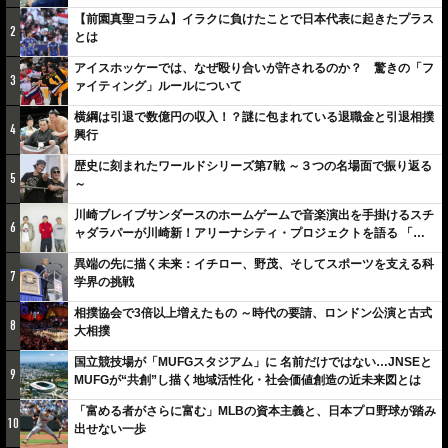
【前園真聖コラム】イラクに負けたことで日本代表に起きたプラス
2
とは
アイスホッケーでは、なぜ殴り合いが許されるのか？ 驚きの「フ
3
ァイティング」ルールについて
横綱は引退で数億円の収入！？謎に包まれている退職金と引退相撲
4
興行
歴史に刻まれたワールドシリーズ第7戦 ～３つの名場面で振り返る
5
～
川崎ブレイブサンダースのホームゲームで音楽演出を手掛けるスチ
6
ャダラパーが川崎新！アリーナシティ・プロジェクトを語る 「楽
しみでしかないでしょ。川崎は、ずっと成長曲線だから」
異端の先に描く未来：イチロー、野茂、そしてスポーツを支える科
7
学界の挑戦
相撲協会で3倍以上増えたもの ～時代の要請、ロンドン公演と古式
8
大相撲
国立競技場が「MUFGスタジアム」に 名前だけではない…JNSEと
9
MUFGが“共創”し描く地域活性化・社会価値創造の近未来図とは
「富める者がさらに富む」MLBの資本主義と、日本プロ野球が踏み
10
出せない一歩