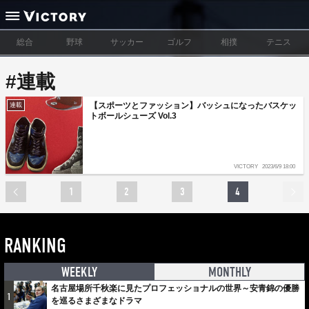
総合
野球
サッカー
ゴルフ
相撲
テニス
#連載
【スポーツとファッション】バッシュになったバスケッ
連載
トボールシューズ Vol.3
VICTORY
2023/6/9 18:00
1
2
3
4
RANKING
WEEKLY
MONTHLY
名古屋場所千秋楽に見たプロフェッショナルの世界～安青錦の優勝
1
を巡るさまざまなドラマ