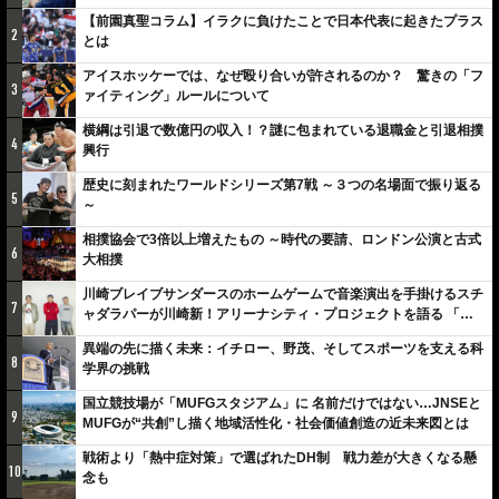
【前園真聖コラム】イラクに負けたことで日本代表に起きたプラス
2
とは
アイスホッケーでは、なぜ殴り合いが許されるのか？ 驚きの「フ
3
ァイティング」ルールについて
横綱は引退で数億円の収入！？謎に包まれている退職金と引退相撲
4
興行
歴史に刻まれたワールドシリーズ第7戦 ～３つの名場面で振り返る
5
～
相撲協会で3倍以上増えたもの ～時代の要請、ロンドン公演と古式
6
大相撲
川崎ブレイブサンダースのホームゲームで音楽演出を手掛けるスチ
7
ャダラパーが川崎新！アリーナシティ・プロジェクトを語る 「楽
しみでしかないでしょ。川崎は、ずっと成長曲線だから」
異端の先に描く未来：イチロー、野茂、そしてスポーツを支える科
8
学界の挑戦
国立競技場が「MUFGスタジアム」に 名前だけではない…JNSEと
9
MUFGが“共創”し描く地域活性化・社会価値創造の近未来図とは
戦術より「熱中症対策」で選ばれたDH制 戦力差が大きくなる懸
10
念も