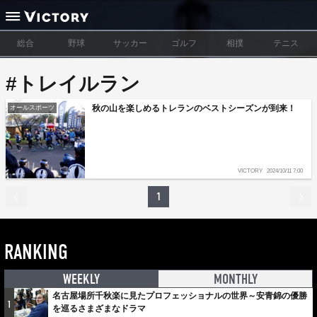
総合
野球
サッカー
ゴルフ
相撲
テニス
#トレイルラン
秋の山を楽しめるトレランのベストシーズンが到来！
オールスポーツ
VICTORY
2024/10/11 7:00
1
RANKING
WEEKLY
MONTHLY
名古屋場所千秋楽に見たプロフェッショナルの世界～安青錦の優勝
1
を巡るさまざまなドラマ