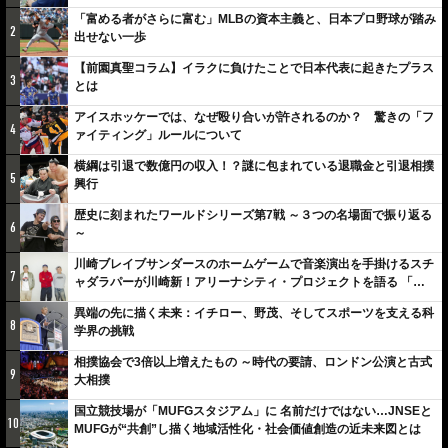
「富める者がさらに富む」MLBの資本主義と、日本プロ野球が踏み
2
出せない一歩
【前園真聖コラム】イラクに負けたことで日本代表に起きたプラス
3
とは
アイスホッケーでは、なぜ殴り合いが許されるのか？ 驚きの「フ
4
ァイティング」ルールについて
横綱は引退で数億円の収入！？謎に包まれている退職金と引退相撲
5
興行
歴史に刻まれたワールドシリーズ第7戦 ～３つの名場面で振り返る
6
～
川崎ブレイブサンダースのホームゲームで音楽演出を手掛けるスチ
7
ャダラパーが川崎新！アリーナシティ・プロジェクトを語る 「楽
しみでしかないでしょ。川崎は、ずっと成長曲線だから」
異端の先に描く未来：イチロー、野茂、そしてスポーツを支える科
8
学界の挑戦
相撲協会で3倍以上増えたもの ～時代の要請、ロンドン公演と古式
9
大相撲
国立競技場が「MUFGスタジアム」に 名前だけではない…JNSEと
10
MUFGが“共創”し描く地域活性化・社会価値創造の近未来図とは