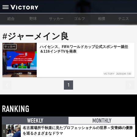
総合
野球
サッカー
ゴルフ
相撲
テニス
#ジャーメイン良
ハイセンス、FIFAワールドカップ公式スポンサー就任
サッカー
＆116インチTVを発表
VICTORY
2025/10/6 7:00
1
RANKING
WEEKLY
MONTHLY
名古屋場所千秋楽に見たプロフェッショナルの世界～安青錦の優勝
1
を巡るさまざまなドラマ