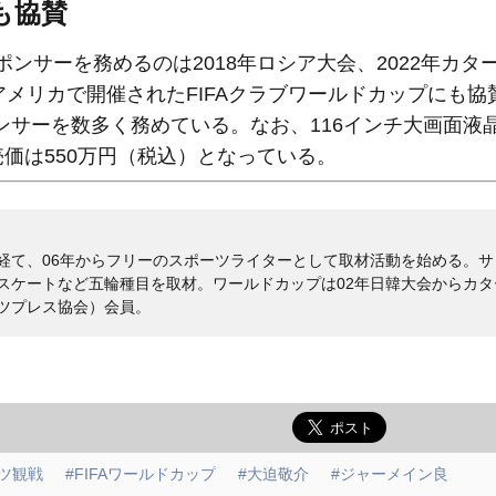
も協賛
ンサーを務めるのは2018年ロシア大会、2022年カタ
アメリカで開催されたFIFAクラブワールドカップにも協
サーを数多く務めている。なお、116インチ大画面液
売価は550万円（税込）となっている。
経て、06年からフリーのスポーツライターとして取材活動を始める。サ
スケートなど五輪種目を取材。ワールドカップは02年日韓大会からカタ
ーツプレス協会）会員。
ツ観戦
#FIFAワールドカップ
#⼤迫敬介
#ジャーメイン良