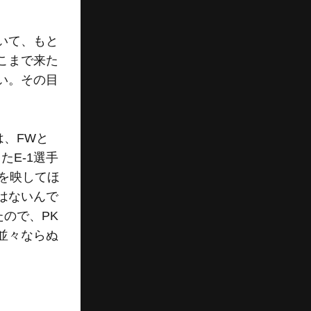
いて、もと
こまで来た
い。その目
、FWと
E-1選手
を映してほ
はないんで
たので、PK
並々ならぬ