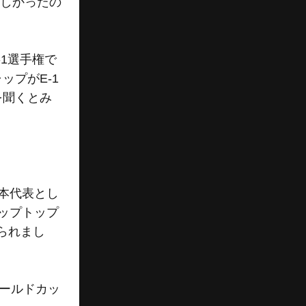
悔しかったの
1選手権で
プがE-1
を聞くとみ
本代表とし
ップトップ
られまし
ワールドカッ