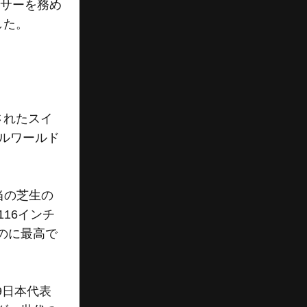
ンサーを務め
した。
されたスイ
ールワールド
当の芝生の
16インチ
のに最高で
9日本代表