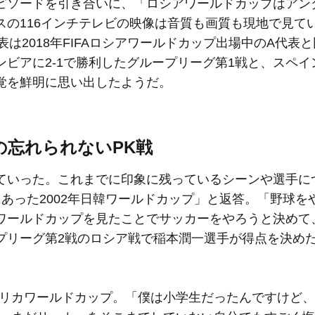
ピソードを引き合いに、「ロシアワールドカップはアン
スの116インチテレビの映像は音質も画質も現地で見て
表は2018年FIFAロシアワールドカップ出場中のA代表
ビアに2-1で勝利したグループリーグ第1戦と、スペイ
覚を鮮明に思い出したようだ。
の忘れられないPK戦
いった。これまでに印象に残っているシーンや選⼿に
あった2002年日韓ワールドカップ」と返答。「野球を
ワールドカップを見たことでサッカーをやろうと決めて
プリーグ第2戦のロシア戦で稲本潤一選手が得点を決め
アフリカワールドカップ。「僕は小学生だったんですけど