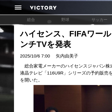
総合
野球
サッカー
ハイセンス、FIFAワー
ンチTVを発表
2025/10/6 7:00
矢内由美子
総合家電メーカーのハイセンスジャパン株式会
液晶テレビ「116U9R」シリーズの予約販
を開いた。