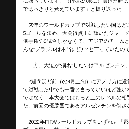
に残っています。（PK戦の末に）負けた時
ではっきりと覚えています」と振り返った。
来年のワールドカップで対戦したい国はどこか
5ゴールを決め、大会得点王に輝いたジャーメ
選手権の3試合しかなくて、アジアのチーム
んな“ブラジルは本当に強い”と言っていたの
一方、大迫が“指名”したのはアルゼンチン
「2週間ほど前（の9月上旬）にアメリカに
て対戦した中でも⼀番と⾔っていいほど強い相
ではなく、本⼤会ではもっと上のレベルの相
た。前回の優勝国であるアルゼンチンを倒さ
2022年FIFAワールドカップをいずれも「家