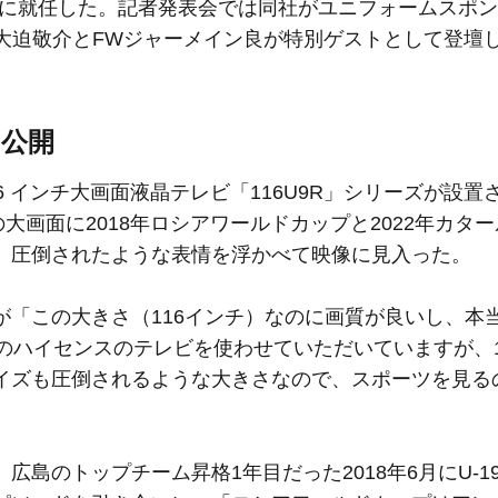
トナーに就任した。記者発表会では同社がユニフォームスポ
GK⼤迫敬介とFWジャーメイン良が特別ゲストとして登壇
初公開
 インチ⼤画⾯液晶テレビ「116U9R」シリーズが設置
mの⼤画⾯に2018年ロシアワールドカップと2022年カタ
、圧倒されたような表情を浮かべて映像に見入った。
「この大きさ（116インチ）なのに画質が良いし、本
のハイセンスのテレビを使わせていただいていますが、1
イズも圧倒されるような大きさなので、スポーツを見る
島のトップチーム昇格1年目だった2018年6月にU-1