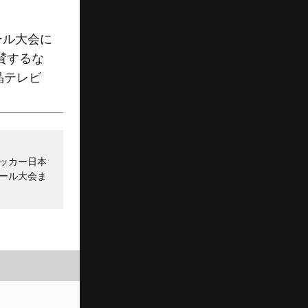
ール大会に
賛するな
晶テレビ
ッカー日本
ール大会ま