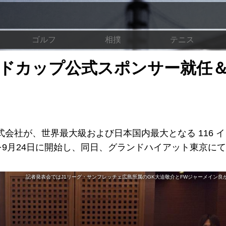
ゴルフ
相撲
テニス
ルドカップ公式スポンサー就任＆
社が、世界最⼤級および日本国内最大となる 116 
売を9月24日に開始し、同日、グランドハイアット東京に
記者発表会ではJ1リーグ・サンフレッチェ広島所属のGK⼤迫敬介とFWジャーメイン良