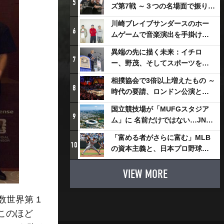
5
ズ第7戦 ～３つの名場面で振り返
る～
川崎ブレイブサンダースのホー
6
ムゲームで音楽演出を手掛ける
スチャダラパーが川崎新！アリ
異端の先に描く未来：イチロ
ーナシティ・プロジェクトを語
7
ー、野茂、そしてスポーツを支
る 「楽しみでしかないでしょ。
える科学界の挑戦
川崎は、ずっと成長曲線だか
相撲協会で3倍以上増えたもの ～
8
ら」
時代の要請、ロンドン公演と古
式大相撲
国立競技場が「MUFGスタジア
9
ム」に 名前だけではない…JNSE
とMUFGが“共創”し描く地域活
「富める者がさらに富む」MLB
性化・社会価値創造の近未来図
10
の資本主義と、日本プロ野球が
とは
踏み出せない一歩
VIEW MORE
世界第 1
このほど