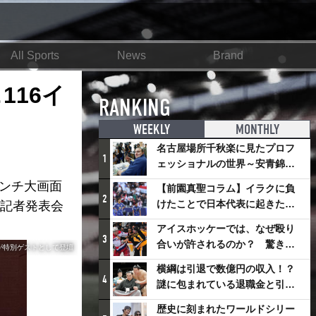
All Sports
News
Brand
116イ
RANKING
WEEKLY
MONTHLY
名古屋場所千秋楽に見たプロフ
1
ェッショナルの世界～安青錦の
優勝を巡るさまざまなドラマ
インチ⼤画⾯
【前園真聖コラム】イラクに負
2
けたことで日本代表に起きたプ
て記者発表会
ラスとは
アイスホッケーでは、なぜ殴り
3
合いが許されるのか？ 驚きの
が特別ゲストとして登壇
「ファイティング」ルールにつ
横綱は引退で数億円の収入！？
いて
4
謎に包まれている退職金と引退
相撲興行
歴史に刻まれたワールドシリー