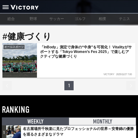
総合
野球
サッカー
ゴルフ
相撲
テニス
#健康づくり
「InBody」測定で身体の“中身”を可視化！ Vitalityがサ
オールスポーツ
ポートする「Tokyo Women’s Fes 2025」で楽しむア
クティブな健康づくり
VICTORY
2025/11/27 7:00
1
RANKING
WEEKLY
MONTHLY
名古屋場所千秋楽に見たプロフェッショナルの世界～安青錦の優勝
1
を巡るさまざまなドラマ