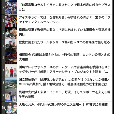
【前園真聖コラム】イラクに負けたことで日本代表に起きたプラス
2
とは
アイスホッケーでは、なぜ殴り合いが許されるのか？ 驚きの「フ
3
ァイティング」ルールについて
横綱は引退で数億円の収入！？謎に包まれている退職金と引退相撲
4
興行
歴史に刻まれたワールドシリーズ第7戦 ～３つの名場面で振り返る
5
～
相撲協会で3倍以上増えたもの ～時代の要請、ロンドン公演と古式
6
大相撲
川崎ブレイブサンダースのホームゲームで音楽演出を手掛けるスチ
7
ャダラパーが川崎新！アリーナシティ・プロジェクトを語る 「楽
しみでしかないでしょ。川崎は、ずっと成長曲線だから」
国立競技場が「MUFGスタジアム」に 名前だけではない…JNSEと
8
MUFGが“共創”し描く地域活性化・社会価値創造の近未来図とは
異端の先に描く未来：イチロー、野茂、そしてスポーツを支える科
9
学界の挑戦
大坂なおみ、4年ぶりの東レPPOテニス出場へ！ 有明で10月開幕
10