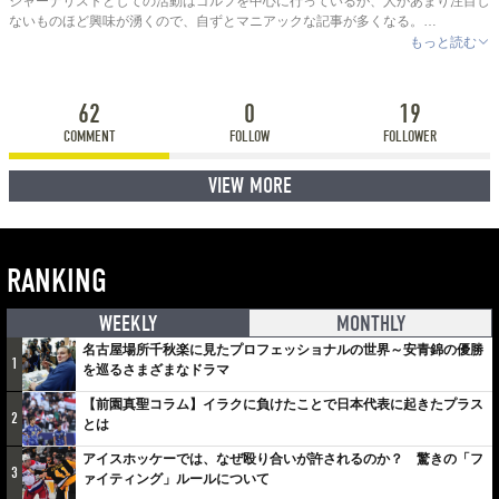
ジャーナリストとしての活動はゴルフを中心に行っているが、人があまり注目し
ないものほど興味が湧くので、自ずとマニアックな記事が多くなる。
現在は動画製作に軸足を移しYouTubeのコンサルティング業に勤しむ日々。
もっと読む
自身が運営するチャンネル『HIGH SPEC GOLF』は月間150万PVをマークする
など、コアなファンがいないわけでもないオールラウンドなメディアプレーヤ
ー。
62
0
19
COMMENT
FOLLOW
FOLLOWER
VIEW MORE
RANKING
WEEKLY
MONTHLY
名古屋場所千秋楽に見たプロフェッショナルの世界～安青錦の優勝
1
を巡るさまざまなドラマ
【前園真聖コラム】イラクに負けたことで日本代表に起きたプラス
2
とは
アイスホッケーでは、なぜ殴り合いが許されるのか？ 驚きの「フ
3
ァイティング」ルールについて