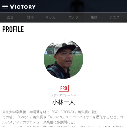
総合
野球
サッカー
ゴルフ
相撲
テニス
PROFILE
メディアプレーヤー
小林一人
東京大学卒業後、㈱電通を経て『GOLF TODAY』編集長に就任。
その後、『Go!gol』編集長や『REDAN』スーパーバイザーを歴任するなど、ゴ
ルフメディアのプロデュース業務に多数関わる。