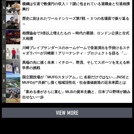
横綱は引退で数億円の収入！？謎に包まれている退職金と引退相撲
4
興行
歴史に刻まれたワールドシリーズ第7戦 ～３つの名場面で振り返る
5
～
相撲協会で3倍以上増えたもの ～時代の要請、ロンドン公演と古式
6
大相撲
川崎ブレイブサンダースのホームゲームで音楽演出を手掛けるスチ
7
ャダラパーが川崎新！アリーナシティ・プロジェクトを語る 「楽
しみでしかないでしょ。川崎は、ずっと成長曲線だから」
異端の先に描く未来：イチロー、野茂、そしてスポーツを支える科
8
学界の挑戦
国立競技場が「MUFGスタジアム」に 名前だけではない…JNSEと
9
MUFGが“共創”し描く地域活性化・社会価値創造の近未来図とは
「富める者がさらに富む」MLBの資本主義と、日本プロ野球が踏み
10
出せない一歩
VIEW MORE