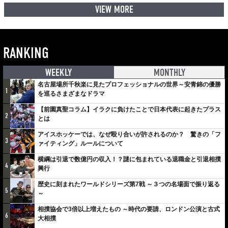
VIEW MORE
RANKING
WEEKLY
MONTHLY
名古屋場所千秋楽に見たプロフェッショナルの世界～安青錦の優勝
1
を巡るさまざまなドラマ
【前園真聖コラム】イラクに負けたことで日本代表に起きたプラス
2
とは
アイスホッケーでは、なぜ殴り合いが許されるのか？ 驚きの「フ
3
ァイティング」ルールについて
横綱は引退で数億円の収入！？謎に包まれている退職金と引退相撲
4
興行
歴史に刻まれたワールドシリーズ第7戦 ～３つの名場面で振り返る
5
～
相撲協会で3倍以上増えたもの ～時代の要請、ロンドン公演と古式
6
大相撲