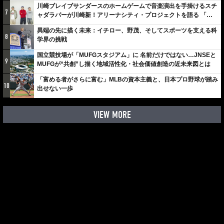
川崎ブレイブサンダースのホームゲームで音楽演出を手掛けるスチ
7
ャダラパーが川崎新！アリーナシティ・プロジェクトを語る 「楽
しみでしかないでしょ。川崎は、ずっと成長曲線だから」
異端の先に描く未来：イチロー、野茂、そしてスポーツを支える科
8
学界の挑戦
国立競技場が「MUFGスタジアム」に 名前だけではない…JNSEと
9
MUFGが“共創”し描く地域活性化・社会価値創造の近未来図とは
「富める者がさらに富む」MLBの資本主義と、日本プロ野球が踏み
10
出せない一歩
VIEW MORE