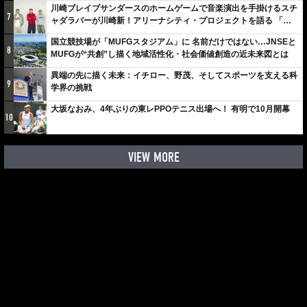
川崎ブレイブサンダースのホームゲームで音楽演出を手掛けるスチ
7
ャダラパーが川崎新！アリーナシティ・プロジェクトを語る 「楽
しみでしかないでしょ。川崎は、ずっと成長曲線だから」
国立競技場が「MUFGスタジアム」に 名前だけではない…JNSEと
8
MUFGが“共創”し描く地域活性化・社会価値創造の近未来図とは
異端の先に描く未来：イチロー、野茂、そしてスポーツを支える科
9
学界の挑戦
大坂なおみ、4年ぶりの東レPPOテニス出場へ！ 有明で10月開幕
10
VIEW MORE