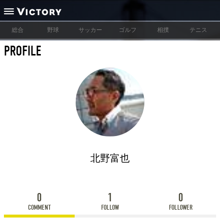
総合
野球
サッカー
ゴルフ
相撲
テニス
PROFILE
北野富也
0
1
0
COMMENT
FOLLOW
FOLLOWER