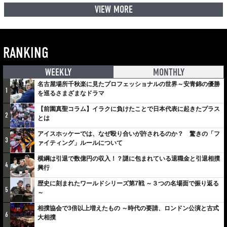
VIEW MORE
RANKING
WEEKLY
MONTHLY
名古屋場所千秋楽に見たプロフェッショナルの世界～安青錦の優勝
1
を巡るさまざまなドラマ
【前園真聖コラム】イラクに負けたことで日本代表に起きたプラス
2
とは
アイスホッケーでは、なぜ殴り合いが許されるのか？ 驚きの「フ
3
ァイティング」ルールについて
横綱は引退で数億円の収入！？謎に包まれている退職金と引退相撲
4
興行
歴史に刻まれたワールドシリーズ第7戦 ～３つの名場面で振り返る
5
～
相撲協会で3倍以上増えたもの ～時代の要請、ロンドン公演と古式
6
大相撲