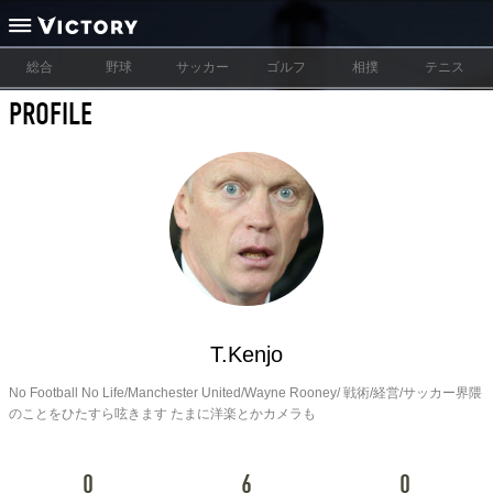
総合
野球
サッカー
ゴルフ
相撲
テニス
PROFILE
T.Kenjo
No Football No Life/Manchester United/Wayne Rooney/ 戦術/経営/サッカー界隈
のことをひたすら呟きます たまに洋楽とかカメラも
0
6
0