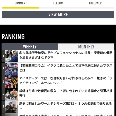
COMMENT
FOLLOW
FOLLOWER
VIEW MORE
RANKING
WEEKLY
MONTHLY
名古屋場所千秋楽に見たプロフェッショナルの世界～安青錦の優勝
1
を巡るさまざまなドラマ
【前園真聖コラム】イラクに負けたことで日本代表に起きたプラス
2
とは
アイスホッケーでは、なぜ殴り合いが許されるのか？ 驚きの「フ
3
ァイティング」ルールについて
横綱は引退で数億円の収入！？謎に包まれている退職金と引退相撲
4
興行
歴史に刻まれたワールドシリーズ第7戦 ～３つの名場面で振り返る
5
～