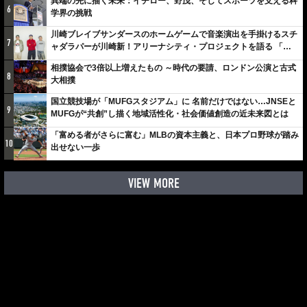
異端の先に描く未来：イチロー、野茂、そしてスポーツを支える科
6
学界の挑戦
川崎ブレイブサンダースのホームゲームで音楽演出を手掛けるスチ
7
ャダラパーが川崎新！アリーナシティ・プロジェクトを語る 「楽
しみでしかないでしょ。川崎は、ずっと成長曲線だから」
相撲協会で3倍以上増えたもの ～時代の要請、ロンドン公演と古式
8
大相撲
国立競技場が「MUFGスタジアム」に 名前だけではない…JNSEと
9
MUFGが“共創”し描く地域活性化・社会価値創造の近未来図とは
「富める者がさらに富む」MLBの資本主義と、日本プロ野球が踏み
10
出せない一歩
VIEW MORE