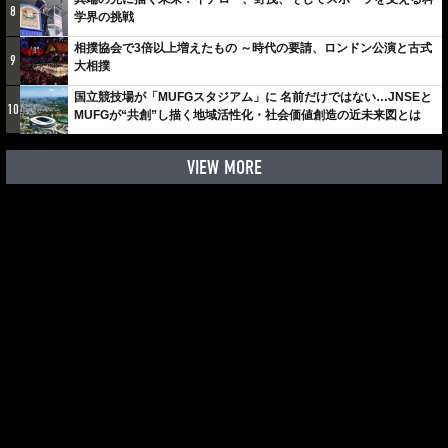
8
学界の挑戦
相撲協会で3倍以上増えたもの ～時代の要請、ロンドン公演と古式
9
大相撲
国立競技場が「MUFGスタジアム」に 名前だけではない…JNSEと
10
MUFGが“共創”し描く地域活性化・社会価値創造の近未来図とは
VIEW MORE