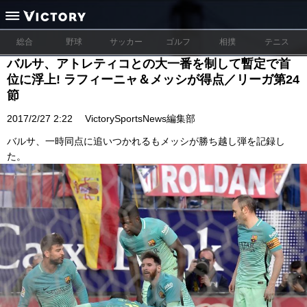
総合
野球
サッカー
ゴルフ
相撲
テニス
バルサ、アトレティコとの大一番を制して暫定で首
位に浮上! ラフィーニャ＆メッシが得点／リーガ第24
節
2017/2/27 2:22
VictorySportsNews編集部
バルサ、一時同点に追いつかれるもメッシが勝ち越し弾を記録し
た。