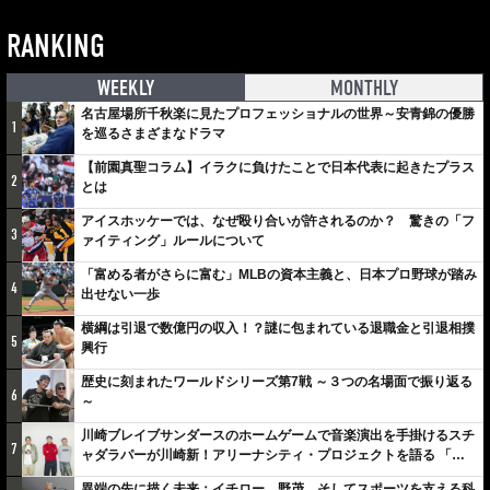
RANKING
WEEKLY
MONTHLY
名古屋場所千秋楽に見たプロフェッショナルの世界～安青錦の優勝
1
を巡るさまざまなドラマ
【前園真聖コラム】イラクに負けたことで日本代表に起きたプラス
2
とは
アイスホッケーでは、なぜ殴り合いが許されるのか？ 驚きの「フ
3
ァイティング」ルールについて
「富める者がさらに富む」MLBの資本主義と、日本プロ野球が踏み
4
出せない一歩
横綱は引退で数億円の収入！？謎に包まれている退職金と引退相撲
5
興行
歴史に刻まれたワールドシリーズ第7戦 ～３つの名場面で振り返る
6
～
川崎ブレイブサンダースのホームゲームで音楽演出を手掛けるスチ
7
ャダラパーが川崎新！アリーナシティ・プロジェクトを語る 「楽
しみでしかないでしょ。川崎は、ずっと成長曲線だから」
異端の先に描く未来：イチロー、野茂、そしてスポーツを支える科