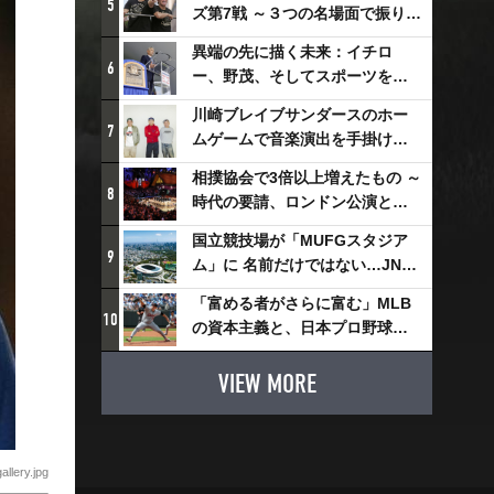
5
ズ第7戦 ～３つの名場面で振り返
る～
異端の先に描く未来：イチロ
6
ー、野茂、そしてスポーツを支
える科学界の挑戦
川崎ブレイブサンダースのホー
7
ムゲームで音楽演出を手掛ける
スチャダラパーが川崎新！アリ
相撲協会で3倍以上増えたもの ～
ーナシティ・プロジェクトを語
8
時代の要請、ロンドン公演と古
る 「楽しみでしかないでしょ。
式大相撲
川崎は、ずっと成長曲線だか
国立競技場が「MUFGスタジア
9
ら」
ム」に 名前だけではない…JNSE
とMUFGが“共創”し描く地域活
「富める者がさらに富む」MLB
性化・社会価値創造の近未来図
10
の資本主義と、日本プロ野球が
とは
踏み出せない一歩
VIEW MORE
allery.jpg