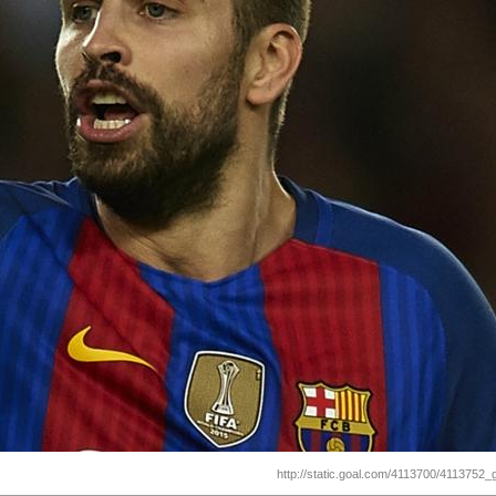
http://static.goal.com/4113700/4113752_g