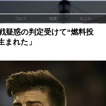
ゴルフ
相撲
テニス
戦疑惑の判定受けて“燃料投
生まれた」