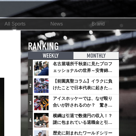
All Sports
News
Brand
RANKING
WEEKLY
MONTHLY
名古屋場所千秋楽に見たプロフ
1
ェッショナルの世界～安青錦の
優勝を巡るさまざまなドラマ
【前園真聖コラム】イラクに負
2
けたことで日本代表に起きたプ
ラスとは
アイスホッケーでは、なぜ殴り
3
合いが許されるのか？ 驚きの
「ファイティング」ルールにつ
横綱は引退で数億円の収入！？
いて
4
謎に包まれている退職金と引退
相撲興行
歴史に刻まれたワールドシリー