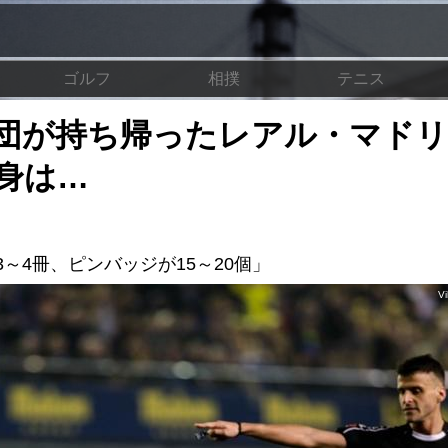
ゴルフ
相撲
テニス
団が持ち帰ったレアル・マドリ
身は…
～4冊、ピンバッジが15～20個」
Vi