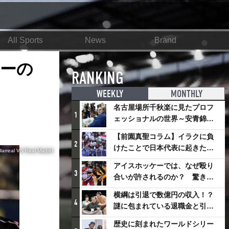
All Sports
News
Brand
ーの
RANKING
WEEKLY
MONTHLY
名古屋場所千秋楽に見たプロフ
1
ェッショナルの世界～安青錦の
優勝を巡るさまざまなドラマ
【前園真聖コラム】イラクに負
2
けたことで日本代表に起きたプ
llarreal VS Real Madrid
ラスとは
アイスホッケーでは、なぜ殴り
3
合いが許されるのか？ 驚きの
「ファイティング」ルールにつ
横綱は引退で数億円の収入！？
いて
4
謎に包まれている退職金と引退
相撲興行
歴史に刻まれたワールドシリー