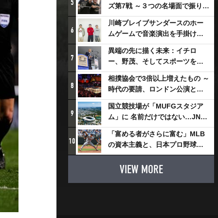
5
ズ第7戦 ～３つの名場面で振り返
る～
川崎ブレイブサンダースのホー
6
ムゲームで音楽演出を手掛ける
スチャダラパーが川崎新！アリ
異端の先に描く未来：イチロ
ーナシティ・プロジェクトを語
7
ー、野茂、そしてスポーツを支
る 「楽しみでしかないでしょ。
える科学界の挑戦
川崎は、ずっと成長曲線だか
相撲協会で3倍以上増えたもの ～
8
ら」
時代の要請、ロンドン公演と古
式大相撲
国立競技場が「MUFGスタジア
9
ム」に 名前だけではない…JNSE
とMUFGが“共創”し描く地域活
「富める者がさらに富む」MLB
性化・社会価値創造の近未来図
10
の資本主義と、日本プロ野球が
とは
踏み出せない一歩
VIEW MORE