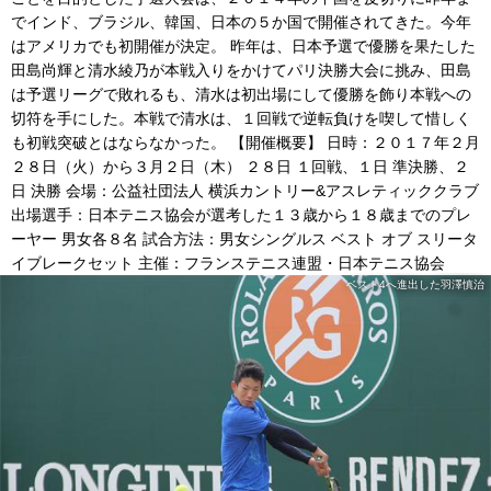
でインド、ブラジル、韓国、日本の５か国で開催されてきた。今年
はアメリカでも初開催が決定。 昨年は、日本予選で優勝を果たした
田島尚輝と清水綾乃が本戦入りをかけてパリ決勝大会に挑み、田島
は予選リーグで敗れるも、清水は初出場にして優勝を飾り本戦への
切符を手にした。本戦で清水は、１回戦で逆転負けを喫して惜しく
も初戦突破とはならなかった。 【開催概要】 日時：２０１７年２月
２８日（火）から３月２日（木） ２８日 １回戦、１日 準決勝、２
日 決勝 会場：公益社団法人 横浜カントリー&アスレティッククラブ
出場選手：日本テニス協会が選考した１３歳から１８歳までのプレ
ーヤー 男女各８名 試合方法：男女シングルス ベスト オブ スリータ
イブレークセット 主催：フランステニス連盟・日本テニス協会
ベスト4へ進出した羽澤慎治