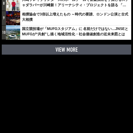
8
ャダラパーが川崎新！アリーナシティ・プロジェクトを語る 「楽
しみでしかないでしょ。川崎は、ずっと成長曲線だから」
相撲協会で3倍以上増えたもの ～時代の要請、ロンドン公演と古式
9
大相撲
国立競技場が「MUFGスタジアム」に 名前だけではない…JNSEと
10
MUFGが“共創”し描く地域活性化・社会価値創造の近未来図とは
VIEW MORE