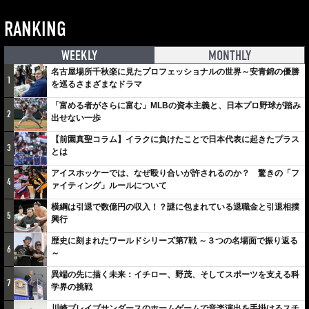
RANKING
WEEKLY
MONTHLY
名古屋場所千秋楽に見たプロフェッショナルの世界～安青錦の優勝
1
を巡るさまざまなドラマ
「富める者がさらに富む」MLBの資本主義と、日本プロ野球が踏み
2
出せない一歩
【前園真聖コラム】イラクに負けたことで日本代表に起きたプラス
3
とは
アイスホッケーでは、なぜ殴り合いが許されるのか？ 驚きの「フ
4
ァイティング」ルールについて
横綱は引退で数億円の収入！？謎に包まれている退職金と引退相撲
5
興行
歴史に刻まれたワールドシリーズ第7戦 ～３つの名場面で振り返る
6
～
異端の先に描く未来：イチロー、野茂、そしてスポーツを支える科
7
学界の挑戦
川崎ブレイブサンダースのホームゲームで音楽演出を手掛けるスチ