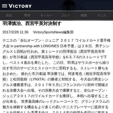
総合
野球
サッカー
ゴルフ
相撲
テニス
羽澤慎治、西宮甲英対決制す
2017/2/28 11:36
VictorySportsNews編集部
テニスの「全仏オープン・ジュニア ２０１７ ワイルドカード選手権
大会 in partnership with LONGINES 日本予選」は２８日、男子シン
グルス１回戦が行われ、第１シードの羽澤慎治（西宮甲英高等学
校）が市川泰誠（西宮甲英高等学校）を6-3, 7-5のストレートで下
し、ベスト４進出を果たした。 この日、羽澤はサウスポーから繰り
出す市川のサービスとストロークに苦戦するも、ストレート勝ちを
おさめた。 敗れた市川泰誠 準決勝では、阿多竜也（相生学院高等学
校）と松田龍樹（LYNXTA）の勝者と対戦する。 今大会の男女シン
グルス優勝選手は、２０１７年５月にフランスのパリ郊外で開催さ
れる決勝大会へ出場。その決勝大会で優勝すると、全仏オープン・
ジュニア２０１７のワイルドカードを獲得し、本戦へ出場すること
が出来る。 世界最高峰のレッドクレーコートで、グランドスラムの
魅力を体験する機会をより多くの若いテニスプレーヤーに提供する
ことを目的とした予選大会は、２０１４年の中国を皮切りに昨年ま