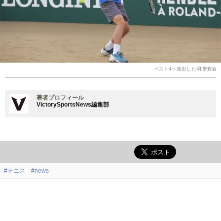
ベスト4へ進出した羽澤慎治
著者プロフィール
VictorySportsNews編集部
#テニス
#news