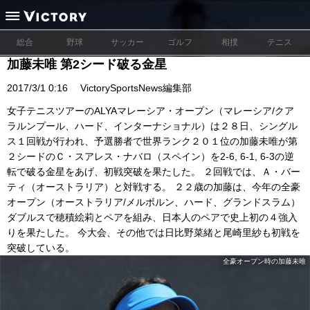
総合
野球
サッカー
ゴルフ
相撲
テニス
加藤未唯 第2シード破る金星
2017/3/1 0:16
VictorySportsNews編集部
女子テニスツアーのALYAマレーシア・オープン（マレーシア/クア
ラルンプール、ハード、インターナショナル）は２８日、シングル
ス１回戦が行われ、予選勝者で世界ランク２０１位の加藤未唯が第
２シードのＣ・スアレス・ナバロ（スペイン）を2-6, 6-1, 6-3の逆
転で破る金星をあげ、初戦突破を果たした。 ２回戦では、Ａ・バー
ティ（オーストラリア）と対戦する。 ２２歳の加藤は、今年の全豪
オープン（オーストラリア/メルボルン、ハード、グランドスラム）
ダブルスで穂積絵莉とペアを組み、日本人のペアで史上初の４強入
りを果たした。 今大会、その他では日比野菜緒と尾崎里紗も初戦を
突破している。
全豪オープン時の加藤未唯