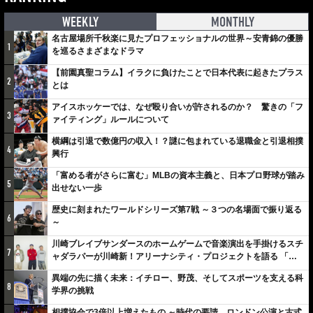
WEEKLY
MONTHLY
名古屋場所千秋楽に見たプロフェッショナルの世界～安青錦の優勝
1
を巡るさまざまなドラマ
【前園真聖コラム】イラクに負けたことで日本代表に起きたプラス
2
とは
アイスホッケーでは、なぜ殴り合いが許されるのか？ 驚きの「フ
3
ァイティング」ルールについて
横綱は引退で数億円の収入！？謎に包まれている退職金と引退相撲
4
興行
「富める者がさらに富む」MLBの資本主義と、日本プロ野球が踏み
5
出せない一歩
歴史に刻まれたワールドシリーズ第7戦 ～３つの名場面で振り返る
6
～
川崎ブレイブサンダースのホームゲームで音楽演出を手掛けるスチ
7
ャダラパーが川崎新！アリーナシティ・プロジェクトを語る 「楽
しみでしかないでしょ。川崎は、ずっと成長曲線だから」
異端の先に描く未来：イチロー、野茂、そしてスポーツを支える科
8
学界の挑戦
相撲協会で3倍以上増えたもの ～時代の要請、ロンドン公演と古式