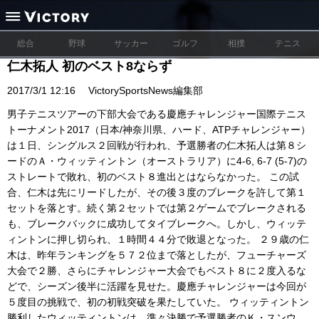
総合
野球
サッカー
ゴルフ
相撲
テニス
仁木拓人 初のベスト8ならず
2017/3/1 12:16
VictorySportsNews編集部
男子テニスツアーの下部大会である慶應チャレンジャー国際テニス
トーナメント2017（日本/神奈川県、ハード、ATPチャレンジャー）
は１日、シングルス２回戦が行われ、予選勝者の仁木拓人は第８シ
ードのＡ・ウィッティントン（オーストラリア）に4-6, 6-7 (5-7)の
ストレートで敗れ、初のベスト８進出とはならなかった。 この試
合、仁木は先にリードしたが、その後３度のブレークを許して第１
セットを落とす。続く第２セットでは第２ゲームでブレークされる
も、ブレークバックに成功してタイブレークへ。しかし、ウィッテ
ィントンに押し切られ、１時間４４分で敗退となった。 ２９歳の仁
木は、昨年ランキングを５７２位まで落としたが、フューチャーズ
大会で２勝、さらにチャレンジャー大会でもベスト８に２度入るな
どで、シーズン後半に活躍を見せた。慶應チャレンジャーは今回が
５度目の挑戦で、初の初戦突破を果たしていた。 ウィッティントン
勝利したウィッティントンは、準々決勝で予選勝者のＫ・スンウ