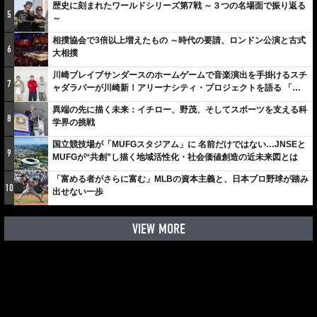
歴史に刻まれたワールドシリーズ第7戦 ～３つの名場面で振り返る
5
～
相撲協会で3倍以上増えたもの ～時代の要請、ロンドン公演と古式
6
大相撲
川崎ブレイブサンダースのホームゲームで音楽演出を手掛けるスチ
7
ャダラパーが川崎新！アリーナシティ・プロジェクトを語る 「楽
しみでしかないでしょ。川崎は、ずっと成長曲線だから」
異端の先に描く未来：イチロー、野茂、そしてスポーツを支える科
8
学界の挑戦
国立競技場が「MUFGスタジアム」に 名前だけではない…JNSEと
9
MUFGが“共創”し描く地域活性化・社会価値創造の近未来図とは
「富める者がさらに富む」MLBの資本主義と、日本プロ野球が踏み
10
出せない一歩
VIEW MORE