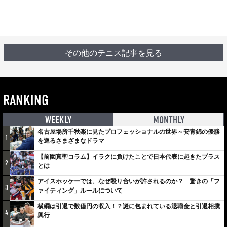
その他のテニス記事を見る
RANKING
WEEKLY
MONTHLY
名古屋場所千秋楽に見たプロフェッショナルの世界～安青錦の優勝
1
を巡るさまざまなドラマ
【前園真聖コラム】イラクに負けたことで日本代表に起きたプラス
2
とは
アイスホッケーでは、なぜ殴り合いが許されるのか？ 驚きの「フ
3
ァイティング」ルールについて
横綱は引退で数億円の収入！？謎に包まれている退職金と引退相撲
4
興行