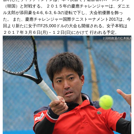
（韓国）と対戦する。 ２０１５年の慶應チャレンジャーは、ダニエ
ル太郎が添田豪を4-6, 6-3, 6-3の逆転で下し、大会初優勝を飾っ
た。 また、慶應チャレンジャー国際テニストーナメント2017は、今
回より新たに女子ITF25,000ドルの大会も開催される。女子本戦は
２０１７年３月６日(月)－１２日(日)にかけて 行われる予定。
２回戦敗退の仁木拓人