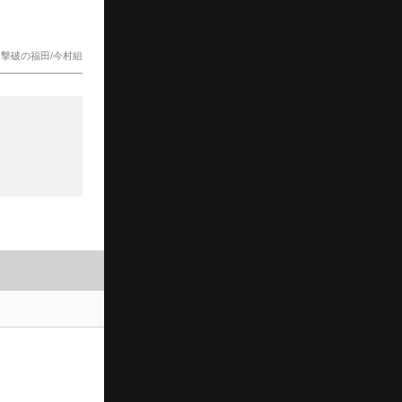
ド撃破の福田/今村組