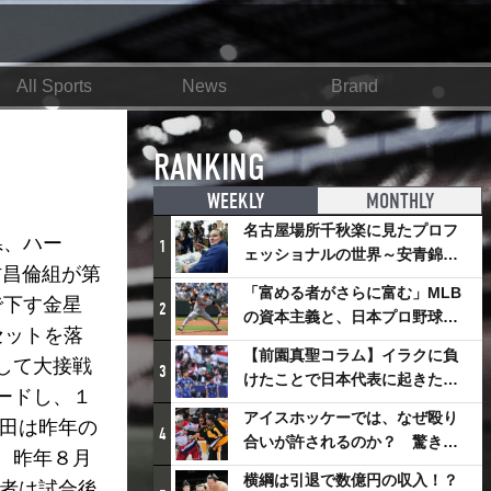
All Sports
News
Brand
RANKING
WEEKLY
MONTHLY
名古屋場所千秋楽に見たプロフ
県、ハー
1
ェッショナルの世界～安青錦の
村昌倫組が第
優勝を巡るさまざまなドラマ
「富める者がさらに富む」MLB
転で下す金星
2
の資本主義と、日本プロ野球が
セットを落
踏み出せない一歩
【前園真聖コラム】イラクに負
して大接戦
3
けたことで日本代表に起きたプ
ードし、１
ラスとは
アイスホッケーでは、なぜ殴り
福田は昨年の
4
合いが許されるのか？ 驚きの
、昨年８月
「ファイティング」ルールにつ
横綱は引退で数億円の収入！？
両者は試合後
いて