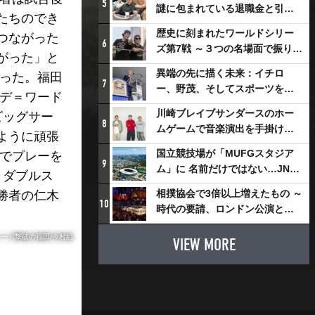
5
謎に包まれている退職金と引退
たちのでき
相撲興行
歴史に刻まれたワールドシリー
つながった
6
ズ第7戦 ～３つの名場面で振り返
がった」と
る～
異端の先に描く未来：イチロ
かった。福田
7
ー、野茂、そしてスポーツを支
・デ＝ワード
える科学界の挑戦
川崎ブレイブサンダースのホー
ビッグサー
8
ムゲームで音楽演出を手掛ける
ように頑張
スチャダラパーが川崎新！アリ
国立競技場が「MUFGスタジア
んでプレーを
ーナシティ・プロジェクトを語
9
ム」に 名前だけではない…JNSE
とダブルス
る 「楽しみでしかないでしょ。
とMUFGが“共創”し描く地域活
川崎は、ずっと成長曲線だか
相撲協会で3倍以上増えたもの ～
勝者の仁木
性化・社会価値創造の近未来図
10
ら」
時代の要請、ロンドン公演と古
とは
式大相撲
シード撃破の福田/今村組
VIEW MORE