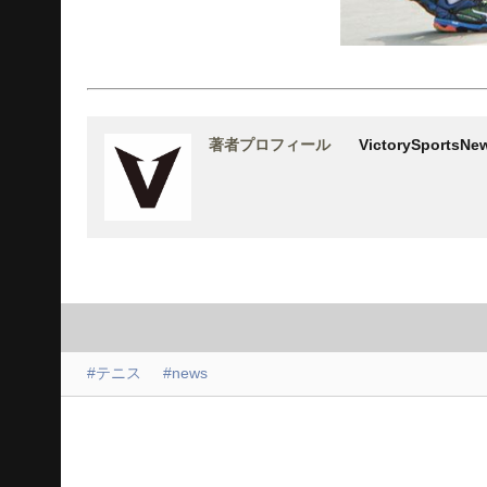
著者プロフィール
VictorySports
#テニス
#news