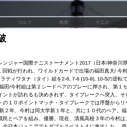
ゴルフ
相撲
テニス
破
ンジャー国際テニストーナメント2017（日本/神奈川
１回戦が行われ、ワイルドカードで出場の福田真大/ 今
タナ（タイ）組を2-6, 7-6 (10-8), 10-5の逆
福田/今村組は第２シードペアのプレーに押され、第１
イントが訪れるも決めきれず、タイブレークへ突入。そ
トの１０ポイントマッチ・タイブレークでは序盤からリ
学新２年、今村は同大学新１年と、共に１０代のペア。
成民とペアを組み、優勝。現在、清風高校３年の今村は
、全日本ジュニアでもダブルスベスト４に進出した。 