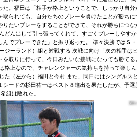
った。福田は「相手が格上ということで、しっかり自分
を取られても、自分たちのプレーを貫けたことが勝ちに
やりたいプレーをすることができて、それが勝ちにつな
どんどん出して引っ張ってくれて、すごくプレーしやす
しんでプレーできた」と振り返った。 準々決勝ではＳ
ージーランド）組と対戦する 次戦に向け「次の相手は
トを取りに行って、今日みたいな接戦になっても勝てる
手は格上なので、チャレンジャーの気持ちを持って楽し
じた（左から）福田と今村 また、同日にはシングルス
１シードの杉田祐一はベスト８進出を果たしたが、予選
勇希組は敗れた。
第2