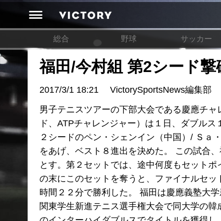
総合
野球
サッカー
福田/今村組 第2シード撃
2017/3/1 18:21
VictorySportsNews編集部
男子テニスツアーの下部大会である慶應チャレ
ド、ATPチャレンジャー）は１日、ダブルス
２シードのペン・シェンイン（中国）/ Ｓａ・ラティワ
をあげ、ベスト８進出を決めた。 この試合、
とす。第２セットでは、途中何度もセットポ
の末にこのセットを奪うと、ファイナルセッ
時間２２分で勝利した。 福田は慶應義塾大
関東学生新進テニス選手権大会で同大学の韓
のインターハイダブルスでタイトルを獲得し