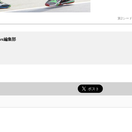
第2シー
News編集部