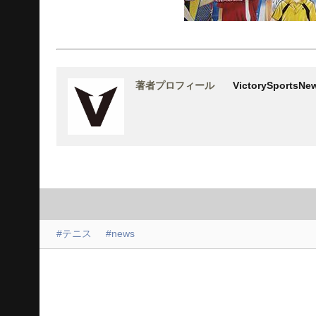
著者プロフィール
VictorySports
#テニス
#news