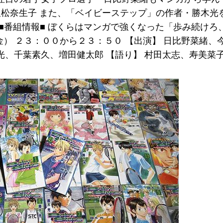
沢松奈生子 また、「ベイビーステップ」の作者・勝木光
■番組情報■ ぼくらはマンガで強くなった「歩み続けろ
（金） ２３：００から２３：５０ 【出演】 日比野菜緒、
、千葉素久、増田健太郎 【語り】 村田太志、寿美菜子