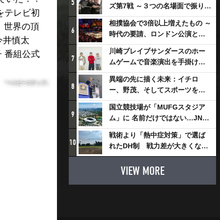
5
ズ第7戦 ～３つの名場面で振り返
をテレビ初
る～
相撲協会で3倍以上増えたもの ～
、世界の頂
6
時代の要請、ロンドン公演と古
今井慎太
式大相撲
川崎ブレイブサンダースのホー
 番組公式
7
ムゲームで音楽演出を手掛ける
スチャダラパーが川崎新！アリ
異端の先に描く未来：イチロ
ーナシティ・プロジェクトを語
「ベイビーステップ」
8
ー、野茂、そしてスポーツを支
る 「楽しみでしかないでしょ。
える科学界の挑戦
川崎は、ずっと成長曲線だか
国立競技場が「MUFGスタジア
9
ら」
ム」に 名前だけではない…JNSE
とMUFGが“共創”し描く地域活
戦術より「熱中症対策」で選ば
性化・社会価値創造の近未来図
10
れたDH制 戦力差が大きくなる
とは
懸念も
VIEW MORE