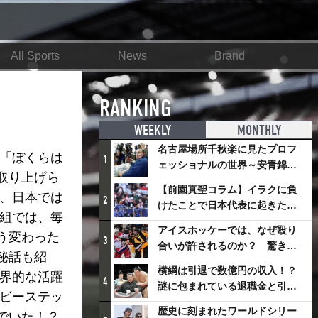
All Sports
News
Brand
RANKING
WEEKLY
MONTHLY
名古屋場所千秋楽に見たプロフ
組「ぼくらは
1
ェッショナルの世界～安青錦の
取り上げら
優勝を巡るさまざまなドラマ
【前園真聖コラム】イラクに負
ど、日本では
2
けたことで日本代表に起きたプ
番組では、毎
ラスとは
アイスホッケーでは、なぜ殴り
う変わった
3
合いが許されるのか？ 驚きの
秘話も紹
「ファイティング」ルールにつ
横綱は引退で数億円の収入！？
世界的な活躍
いて
4
謎に包まれている退職金と引退
イビーステッ
相撲興行
歴史に刻まれたワールドシリー
でいた！？