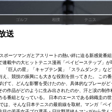
ゴルフ
相撲
テニス
放送
る、スポーツマンガとアスリートの熱い絆に迫る新感覚番
で連載中の大ヒットテニス漫画「ベイビーステップ」が
。 「巨人の星」「キャプテン翼」「スラムダンク」な
与え、競技の振興にも大きな役割を担ってきた。 この
挙げて、どんな影響を受けたのか、具体的なプレーがど
その作品がどのように生み出されたのか、汗と涙の制作
める番組となっている。 日本のエースである錦織圭の
組では、そんな日本テニスの最前線を取材。マンガ「ベ
注目の若手女子プロ選手・日比野菜緒もマンガから学ん