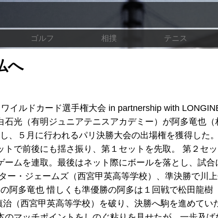
ゴルフ
相撲
テニス
仏へ
ード選手権大会 in partnership with LONGIN
白石光（有明ジュニアテニスアカデミー）が阿多竜也（
て優勝し、５月に行われるパリ決勝大会の出場権を獲得した。
ットで前後にも揺さ振り、第１セットを先取。 第２セ
ゲームを連取。最後はネット際にボールを落とし、試合
ロター・ジェームズ（西宮甲英高等学校）、準決勝で川
勝の阿多竜也 惜しくも準優勝の阿多は１回戦で松田龍樹
澤慎治（西宮甲英高等学校）を破り、決勝へ駒を進めていた
本のマッチポイントをしのぐ粘りを見せたが、一歩及ば