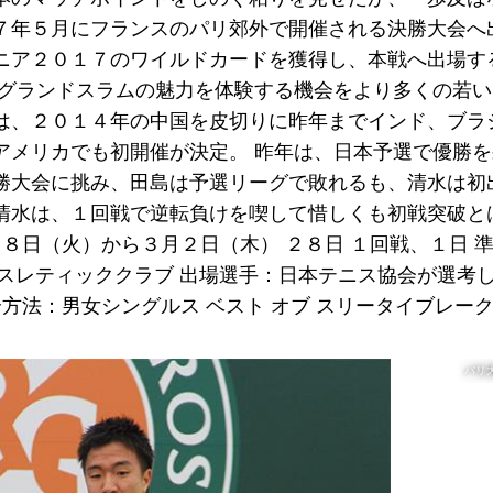
７年５月にフランスのパリ郊外で開催される決勝大会へ
ニア２０１７のワイルドカードを獲得し、本戦へ出場す
、グランドスラムの魅力を体験する機会をより多くの若
は、２０１４年の中国を皮切りに昨年までインド、ブラ
アメリカでも初開催が決定。 昨年は、日本予選で優勝
勝大会に挑み、田島は予選リーグで敗れるも、清水は初
清水は、１回戦で逆転負けを喫して惜しくも初戦突破と
２８日（火）から３月２日（木） ２８日 １回戦、１日 
アスレティッククラブ 出場選手：日本テニス協会が選考
方法：男女シングルス ベスト オブ スリータイブレーク
パリ