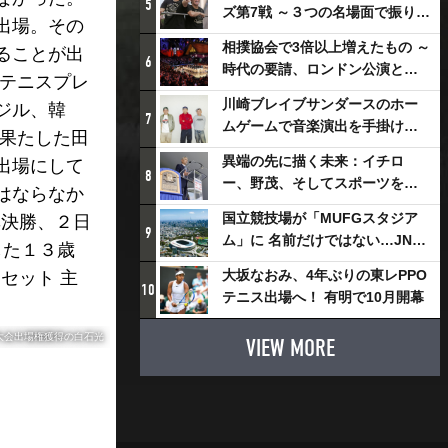
5
ズ第7戦 ～３つの名場面で振り返
出場。その
る～
相撲協会で3倍以上増えたもの ～
ることが出
6
時代の要請、ロンドン公演と古
いテニスプレ
式大相撲
川崎ブレイブサンダースのホー
ジル、韓
7
ムゲームで音楽演出を手掛ける
を果たした田
スチャダラパーが川崎新！アリ
異端の先に描く未来：イチロ
出場にして
ーナシティ・プロジェクトを語
8
ー、野茂、そしてスポーツを支
はならなか
る 「楽しみでしかないでしょ。
える科学界の挑戦
川崎は、ずっと成長曲線だか
国立競技場が「MUFGスタジア
準決勝、２日
9
ら」
ム」に 名前だけではない…JNSE
した１３歳
とMUFGが“共創”し描く地域活
大坂なおみ、4年ぶりの東レPPO
セット 主
性化・社会価値創造の近未来図
10
テニス出場へ！ 有明で10月開幕
とは
大会出場権獲得の白石光
VIEW MORE