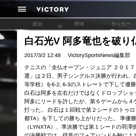
総合
野球
サッカー
白石光V 阿多竜也を破り
2017/3/2 12:48
VictorySportsNews編集部
テニスの「全仏オープン・ジュニア ２０１７ ワイルドカ
選」は２日、男子シングルス決勝が行われ、
等学校）を6-2, 6-3のストレートで下し
白石は阿多を左右だけではなくドロップショ
阿多にリードを許したが、第６ゲームから４
打った。 白石は１回戦で第２シードのトゥ
都TA）を下しての勝ち上がりだった。 準優
（LYNXTA）、準決勝では第１シードの羽
の決勝戦では、得意のフォアハンドを軸に１