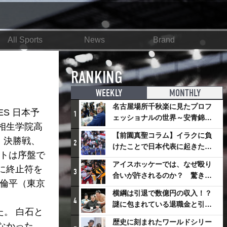
All Sports
News
Brand
RANKING
WEEKLY
MONTHLY
名古屋場所千秋楽に見たプロフ
ES 日本予
1
ェッショナルの世界～安青錦の
相生学院高
優勝を巡るさまざまなドラマ
【前園真聖コラム】イラクに負
 決勝戦、
2
けたことで日本代表に起きたプ
ットは序盤で
ラスとは
アイスホッケーでは、なぜ殴り
に終止符を
3
合いが許されるのか？ 驚きの
上倫平（東京
「ファイティング」ルールにつ
横綱は引退で数億円の収入！？
いて
4
謎に包まれている退職金と引退
。 白石と
相撲興行
歴史に刻まれたワールドシリー
なかった。