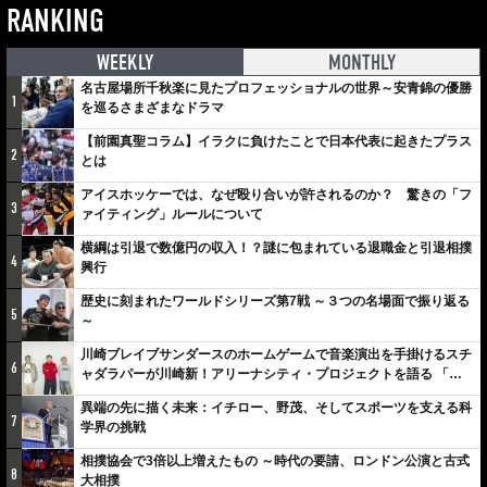
RANKING
WEEKLY
MONTHLY
名古屋場所千秋楽に見たプロフェッショナルの世界～安青錦の優勝
1
を巡るさまざまなドラマ
【前園真聖コラム】イラクに負けたことで日本代表に起きたプラス
2
とは
アイスホッケーでは、なぜ殴り合いが許されるのか？ 驚きの「フ
3
ァイティング」ルールについて
横綱は引退で数億円の収入！？謎に包まれている退職金と引退相撲
4
興行
歴史に刻まれたワールドシリーズ第7戦 ～３つの名場面で振り返る
5
～
川崎ブレイブサンダースのホームゲームで音楽演出を手掛けるスチ
6
ャダラパーが川崎新！アリーナシティ・プロジェクトを語る 「楽
しみでしかないでしょ。川崎は、ずっと成長曲線だから」
異端の先に描く未来：イチロー、野茂、そしてスポーツを支える科
7
学界の挑戦
相撲協会で3倍以上増えたもの ～時代の要請、ロンドン公演と古式
8
大相撲