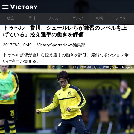
総合
野球
サッカー
ゴルフ
相撲
テニス
トゥヘル「香川、シュールレらが練習のレベルを上
げている」控え選手の働きを評価
2017/3/5 10:49
VictorySportsNews編集部
トゥヘル監督が香川ら控え選手の働きを評価。熾烈なポジション争
いに注目が集まる。
レヴァークーゼン戦も途中出場となった香川 (C)Getty Images