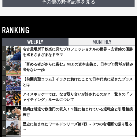
その他の野球記事を見る
RANKING
WEEKLY
MONTHLY
名古屋場所千秋楽に見たプロフェッショナルの世界～安青錦の優勝
1
を巡るさまざまなドラマ
「富める者がさらに富む」MLBの資本主義と、日本プロ野球が踏み
2
出せない一歩
【前園真聖コラム】イラクに負けたことで日本代表に起きたプラス
3
とは
アイスホッケーでは、なぜ殴り合いが許されるのか？ 驚きの「フ
4
ァイティング」ルールについて
横綱は引退で数億円の収入！？謎に包まれている退職金と引退相撲
5
興行
歴史に刻まれたワールドシリーズ第7戦 ～３つの名場面で振り返る
6
～