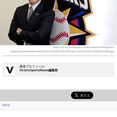
https://s3-ap-northeast-1.amazonaws.com/bbpicks-
production/articles/header/51071/h348/2ef41780-3bec-4248-9243-0445002106fd.jpg
著者プロフィール
VictorySportsNews編集部
#野球