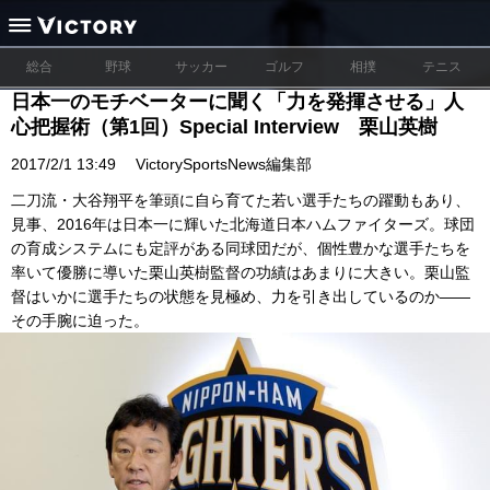
総合
野球
サッカー
ゴルフ
相撲
テニス
日本一のモチベーターに聞く「力を発揮させる」人
心把握術（第1回）Special Interview 栗山英樹
2017/2/1 13:49
VictorySportsNews編集部
二刀流・大谷翔平を筆頭に自ら育てた若い選手たちの躍動もあり、
見事、2016年は日本一に輝いた北海道日本ハムファイターズ。球団
の育成システムにも定評がある同球団だが、個性豊かな選手たちを
率いて優勝に導いた栗山英樹監督の功績はあまりに大きい。栗山監
督はいかに選手たちの状態を見極め、力を引き出しているのか――
その手腕に迫った。