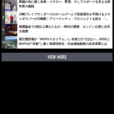
異端の先に描く未来：イチロー、野茂、そしてスポーツを支える科
7
学界の挑戦
川崎ブレイブサンダースのホームゲームで音楽演出を手掛けるスチ
8
ャダラパーが川崎新！アリーナシティ・プロジェクトを語る 「楽
しみでしかないでしょ。川崎は、ずっと成長曲線だから」
相撲協会で3倍以上増えたもの ～時代の要請、ロンドン公演と古式
9
大相撲
国立競技場が「MUFGスタジアム」に 名前だけではない…JNSEと
10
MUFGが“共創”し描く地域活性化・社会価値創造の近未来図とは
VIEW MORE