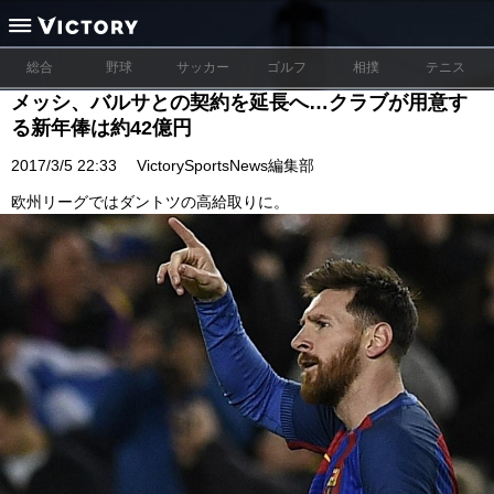
総合
野球
サッカー
ゴルフ
相撲
テニス
メッシ、バルサとの契約を延長へ…クラブが用意す
る新年俸は約42億円
2017/3/5 22:33
VictorySportsNews編集部
欧州リーグではダントツの高給取りに。