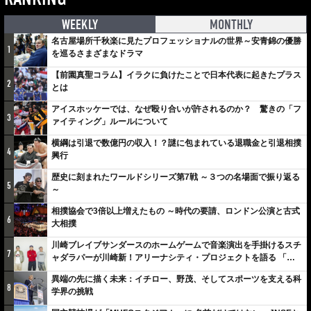
WEEKLY
MONTHLY
名古屋場所千秋楽に見たプロフェッショナルの世界～安青錦の優勝
1
を巡るさまざまなドラマ
【前園真聖コラム】イラクに負けたことで日本代表に起きたプラス
2
とは
アイスホッケーでは、なぜ殴り合いが許されるのか？ 驚きの「フ
3
ァイティング」ルールについて
横綱は引退で数億円の収入！？謎に包まれている退職金と引退相撲
4
興行
歴史に刻まれたワールドシリーズ第7戦 ～３つの名場面で振り返る
5
～
相撲協会で3倍以上増えたもの ～時代の要請、ロンドン公演と古式
6
大相撲
川崎ブレイブサンダースのホームゲームで音楽演出を手掛けるスチ
7
ャダラパーが川崎新！アリーナシティ・プロジェクトを語る 「楽
しみでしかないでしょ。川崎は、ずっと成長曲線だから」
異端の先に描く未来：イチロー、野茂、そしてスポーツを支える科
8
学界の挑戦