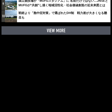
国立競技場が「MUFGスタジアム」に 名前だけではない…JNSEと
9
MUFGが“共創”し描く地域活性化・社会価値創造の近未来図とは
戦術より「熱中症対策」で選ばれたDH制 戦力差が大きくなる懸
10
念も
VIEW MORE