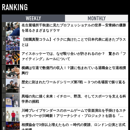
RANKING
WEEKLY
MONTHLY
名古屋場所千秋楽に見たプロフェッショナルの世界～安青錦の優勝
1
を巡るさまざまなドラマ
【前園真聖コラム】イラクに負けたことで日本代表に起きたプラス
2
とは
アイスホッケーでは、なぜ殴り合いが許されるのか？ 驚きの「フ
3
ァイティング」ルールについて
横綱は引退で数億円の収入！？謎に包まれている退職金と引退相撲
4
興行
歴史に刻まれたワールドシリーズ第7戦 ～３つの名場面で振り返る
5
～
異端の先に描く未来：イチロー、野茂、そしてスポーツを支える科
6
学界の挑戦
川崎ブレイブサンダースのホームゲームで音楽演出を手掛けるスチ
7
ャダラパーが川崎新！アリーナシティ・プロジェクトを語る 「楽
しみでしかないでしょ。川崎は、ずっと成長曲線だから」
相撲協会で3倍以上増えたもの ～時代の要請、ロンドン公演と古式
8