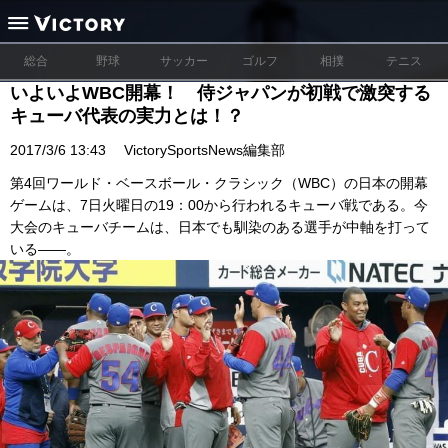
総合
野球
サッカー
ゴルフ
相撲
テニス
いよいよWBC開幕！ 侍ジャパンが初戦で激突する
キューバ代表の実力とは！？
2017/3/6 13:43
VictorySportsNews編集部
第4回ワールド・ベースボール・クラシック（WBC）の日本の開幕
ゲームは、7日火曜日の19：00から行われるキューバ戦である。今
大会のキューバチームは、日本でも馴染のある選手が中軸を打って
いる――。