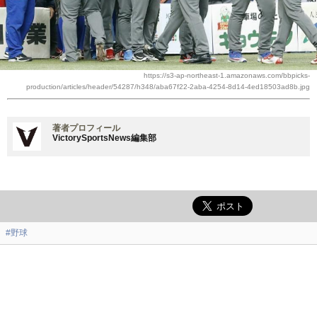
https://s3-ap-northeast-1.amazonaws.com/bbpicks-
production/articles/header/54287/h348/aba67f22-2aba-4254-8d14-4ed18503ad8b.jpg
著者プロフィール
VictorySportsNews編集部
#野球