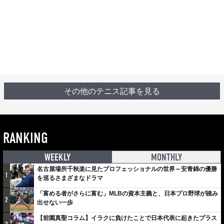
その他のテニス記事を見る
RANKING
WEEKLY
MONTHLY
名古屋場所千秋楽に見たプロフェッショナルの世界～安青錦の優勝
1
を巡るさまざまなドラマ
「富める者がさらに富む」MLBの資本主義と、日本プロ野球が踏み
2
出せない一歩
【前園真聖コラム】イラクに負けたことで日本代表に起きたプラス