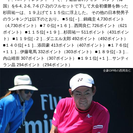
国）を6-4, 2-6, 7-6 (7-2)のフルセットで下して大会初優勝を飾った
杉田祐一は、１９上げて１１５位に浮上した。 その他の日本勢男子
のランキングは以下のとおり。 ■５位[ - ]…錦織圭 4,730ポイント
（4,730ポイント） ■７０位[ +１６ ]…西岡良仁 726ポイント（621
ポイント） ■１１５位[ +１９ ]…杉田祐一 511ポイント（431ポイン
ト） ■１１９位[ -２ ]…ダニエル太郎 492ポイント（492ポイント）
■１４０位[ +１ ]…添田豪 413ポイント（407ポイント） ■１７６位[
+１１ ]…伊藤竜馬 332ポイント（303ポイント） ■１８９位[ -３ ]…
内山靖崇 307ポイント（307ポイント） ■１９１位[ +１ ]…サンティ
ラン晶 294ポイント（294ポイント）
全豪OP時の西岡良仁