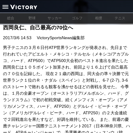
総合
野球
サッカー
ゴルフ
相撲
テニス
西岡良仁、自己最高の70位へ
2017/3/6 14:53
VictorySportsNews編集部
男子テニスの３月６日付ATP世界ランキングが発表され、先日まで
行われていたアビエルト・メキシコ・テルセル（メキシコ/アカプル
コ、ハード、ATP500）でATP500大会初のベスト８進出を果たした
西岡良仁は１０５ポイント加算され、前回より１６上げて自己最高
の７０位を記録した。 現在２１歳の西岡は、同大会の準々決勝で元
世界ランク１位のＲ・ナダル（スペイン）と対戦し、6-7 (2-7), 3-6
のストレートで敗れるも観客を沸かせるほどの善戦を見せた。 今季
は、１月の全豪オープン（オーストラリア/メルボルン、ハード、グ
ランドスラム）で初の初戦突破。続くメンフィス・オープン（アメ
リカ/メンフィス、ハード、ATP250）とデルレイ・ビーチ・オープ
ン（アメリカ/デルレイ・ビーチ、ハード、ATP250）の２大会連続
で２回戦進出を果たすなど、好調を維持している。 また、前週の慶
應チャレンジャー国際テニストーナメント2017（日本/神奈川県、ハ
ード、ATPチャレンジャー）で、予選勝者のクォン・スンウ（韓