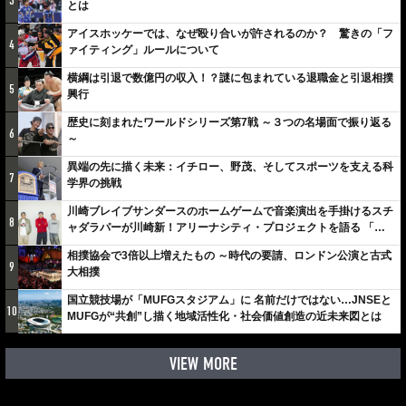
3
とは
アイスホッケーでは、なぜ殴り合いが許されるのか？ 驚きの「フ
4
ァイティング」ルールについて
横綱は引退で数億円の収入！？謎に包まれている退職金と引退相撲
5
興行
歴史に刻まれたワールドシリーズ第7戦 ～３つの名場面で振り返る
6
～
異端の先に描く未来：イチロー、野茂、そしてスポーツを支える科
7
学界の挑戦
川崎ブレイブサンダースのホームゲームで音楽演出を手掛けるスチ
8
ャダラパーが川崎新！アリーナシティ・プロジェクトを語る 「楽
しみでしかないでしょ。川崎は、ずっと成長曲線だから」
相撲協会で3倍以上増えたもの ～時代の要請、ロンドン公演と古式
9
大相撲
国立競技場が「MUFGスタジアム」に 名前だけではない…JNSEと
10
MUFGが“共創”し描く地域活性化・社会価値創造の近未来図とは
VIEW MORE