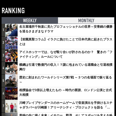
RANKING
WEEKLY
MONTHLY
名古屋場所千秋楽に見たプロフェッショナルの世界～安青錦の優勝
1
を巡るさまざまなドラマ
【前園真聖コラム】イラクに負けたことで日本代表に起きたプラス
2
とは
アイスホッケーでは、なぜ殴り合いが許されるのか？ 驚きの「フ
3
ァイティング」ルールについて
横綱は引退で数億円の収入！？謎に包まれている退職金と引退相撲
4
興行
歴史に刻まれたワールドシリーズ第7戦 ～３つの名場面で振り返る
5
～
相撲協会で3倍以上増えたもの ～時代の要請、ロンドン公演と古式
6
大相撲
川崎ブレイブサンダースのホームゲームで音楽演出を手掛けるスチ
7
ャダラパーが川崎新！アリーナシティ・プロジェクトを語る 「楽
しみでしかないでしょ。川崎は、ずっと成長曲線だから」
異端の先に描く未来：イチロー、野茂、そしてスポーツを支える科