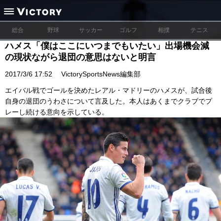
総合
野球
サッカー
ゴルフ
相撲
テニス
ハメス「僕はここにいつまでもいたい」出場機会減
の現状ながら退団の意思はないと明言
2017/3/6 17:52
VictorySportsNews編集部
エイバル戦でゴールを決めたレアル・マドリーのハメスが、試合後
自身の退団のうわさについて言及した。本人はあくまでクラブでプ
レーし続ける意向を示している。