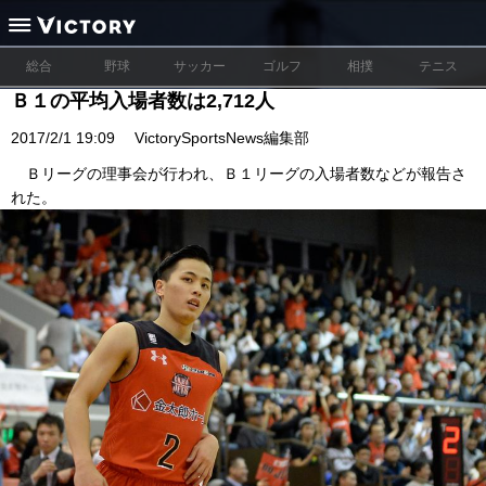
総合
野球
サッカー
ゴルフ
相撲
テニス
Ｂ１の平均入場者数は2,712人
2017/2/1 19:09
VictorySportsNews編集部
Ｂリーグの理事会が行われ、Ｂ１リーグの入場者数などが報告さ
れた。