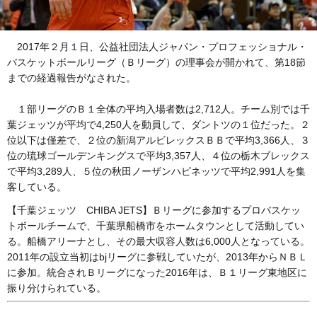
2017年２月１日、公益社団法人ジャパン・プロフェッショナル・
バスケットボールリーグ（Ｂリーグ）の理事会が開かれて、第18節
までの経過報告がなされた。
１部リーグのＢ１全体の平均入場者数は2,712人。チーム別では千
葉ジェッツが平均で4,250人を動員して、ダントツの１位だった。２
位以下は僅差で、２位の新潟アルビレックスＢＢで平均3,366人、３
位の琉球ゴールデンキングスで平均3,357人、４位の栃木ブレックス
で平均3,289人、５位の秋田ノーザンハピネッツで平均2,991人を集
客している。
【千葉ジェッツ CHIBA JETS】Ｂリーグに参加するプロバスケッ
トボールチームで、千葉県船橋市をホームタウンとして活動してい
る。船橋アリーナとし、その最大収容人数は6,000人となっている。
2011年の設立当初はbjリーグに参戦していたが、2013年からＮＢＬ
に参加。統合されＢリーグになった2016年は、Ｂ１リーグ東地区に
振り分けられている。