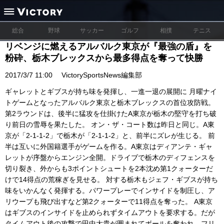
総合
野球
サッカー
ゴルフ
相撲
テニス
リベンジに燃えるアルバルク東京が『最強の盾』を
粉砕、栃木ブレックスから最多得点を奪って快勝
2017/3/7 11:00
VictorySportsNews編集部
ギャレットとギブスが持ち味を発揮し、一進一退の展開に 月曜ナイ
トゲームとなったアルバルク東京と栃木ブレックスの首位攻防戦。
第2ラウンドは、後半に猛攻を仕掛けたA東京が栃木の堅守を打ち破
り前日の雪辱を果たした。 オン・ザ・コート数は昨日と同じ。A東
京が「2-1-1-2」で栃木が「2-1-1-2」と、前半にズレが生じる。 前
半は互いに外国籍選手がゲームを作る。A東京はディアンテ・ギャ
レットが序盤からエンジン全開。ドライブで栃木のディフェンスを
切り裂き、外からも3ポイントシュートを2本沈め第1クォーターだ
けで14得点の荒稼ぎを見せる。 対する栃木もジェフ・ギブスが持ち
味をいかんなく発揮する。パワープレーでインサイドを制圧し、ア
リウープも飛び出すなど第2クォーターで11得点を奪った。 A東京
はギブスのインサイドを止められずタイムアウトを要求する。だが
タイムアウト後の攻撃で田中大貴が囲まれてボールを奪われ、フリ