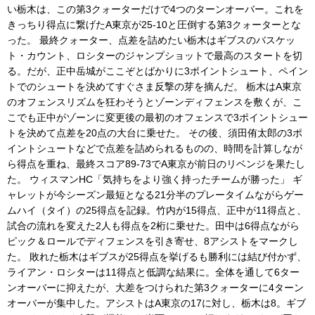
い栃木は、この第3クォーターだけで4つのターンオーバー。これを
きっちり得点に繋げたA東京が25-10と圧倒する第3クォーターとな
った。 最終クォーター、点差を詰めたい栃木はギブスのバスケッ
ト・カウント、ロシターのジャンプショットで最高のスタートを切
る。だが、正中岳城がここぞとばかりに3ポイントシュート、ペイン
トでのシュートを決めてすぐさま反撃の芽を摘んだ。 栃木はA東京
のオフェンスリズムを狂わそうとゾーンディフェンスを敷くが、こ
こでも正中がゾーンに変更後の最初のオフェンスで3ポイントシュー
トを決めて点差を20点の大台に乗せた。 その後、須田侑太郎の3ポ
イントシュートなどで点差を詰められるものの、時間を計算しなが
ら得点を重ね、最終スコア89-73でA東京が前日のリベンジを果たし
た。 ウィスマンHC「気持ちをより強く持ったチームが勝った」 ギ
ャレットが今シーズン最短となる21分半のプレータイムながらゲー
ムハイ（タイ）の25得点を記録。竹内が15得点、正中が11得点と、
試合の流れを変えた2人も得点を2桁に乗せた。田中は6得点ながら
ピック＆ロールでディフェンスを引き寄せ、8アシストをマークし
た。 敗れた栃木はギブスが25得点を挙げるも勝利には結び付かず、
ライアン・ロシターは11得点と低調な結果に。全体を通して6ター
ンオーバーに抑えたが、大差をつけられた第3クォーターに4ターン
オーバーが集中した。アシストはA東京の17に対し、栃木は8。ギブ