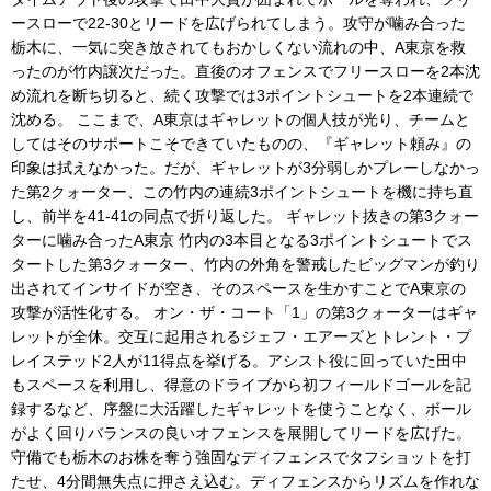
ースローで22-30とリードを広げられてしまう。攻守が噛み合った
栃木に、一気に突き放されてもおかしくない流れの中、A東京を救
ったのが竹内譲次だった。直後のオフェンスでフリースローを2本沈
め流れを断ち切ると、続く攻撃では3ポイントシュートを2本連続で
沈める。 ここまで、A東京はギャレットの個人技が光り、チームと
してはそのサポートこそできていたものの、『ギャレット頼み』の
印象は拭えなかった。だが、ギャレットが3分弱しかプレーしなかっ
た第2クォーター、この竹内の連続3ポイントシュートを機に持ち直
し、前半を41-41の同点で折り返した。 ギャレット抜きの第3クォー
ターに噛み合ったA東京 竹内の3本目となる3ポイントシュートでス
タートした第3クォーター、竹内の外角を警戒したビッグマンが釣り
出されてインサイドが空き、そのスペースを生かすことでA東京の
攻撃が活性化する。 オン・ザ・コート「1」の第3クォーターはギャ
レットが全休。交互に起用されるジェフ・エアーズとトレント・プ
レイステッド2人が11得点を挙げる。アシスト役に回っていた田中
もスペースを利用し、得意のドライブから初フィールドゴールを記
録するなど、序盤に大活躍したギャレットを使うことなく、ボール
がよく回りバランスの良いオフェンスを展開してリードを広げた。
守備でも栃木のお株を奪う強固なディフェンスでタフショットを打
たせ、4分間無失点に押さえ込む。ディフェンスからリズムを作れな