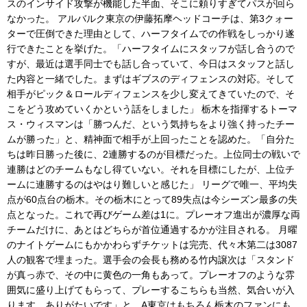
スのインサイド攻撃が機能した半面、そこに頼りすぎてパスが回ら
なかった。 アルバルク東京の伊藤拓摩ヘッドコーチは、第3クォー
ターで圧倒できた理由として、ハーフタイムでの作戦をしっかり遂
行できたことを挙げた。「ハーフタイムにスタッフが話し合うので
すが、最近は選手同士でも話し合っていて、今日はスタッフと話し
た内容と一緒でした。まずはギブスのディフェンスの対応。そして
相手がピック＆ロールディフェンスを少し変えてきていたので、そ
こをどう攻めていくかという話をしました」 栃木を指揮するトーマ
ス・ウィスマンは「勝つんだ、という気持ちをより強く持ったチー
ムが勝った」と、精神面で相手が上回ったことを認めた。「自分た
ちは昨日勝った後に、2連勝するのが目標だった。上位同士の戦いで
連勝はどのチームもなし得ていない。それを目標にしたが、上位チ
ームに連勝するのはやはり難しいと感じた」 リーグで唯一、平均失
点が60点台の栃木。その栃木にとって89失点は今シーズン最多の失
点となった。これで再びゲーム差は1に。プレーオフ進出が濃厚な両
チームだけに、あとはどちらが首位通過するかが注目される。 月曜
のナイトゲームにもかかわらずチケットは完売、代々木第二は3087
人の観客で埋まった。選手会の会長も務める竹内譲次は「スタンド
が真っ赤で、その中に黄色の一角もあって。プレーオフのような雰
囲気に盛り上げてもらって、プレーするこちらも当然、気合いが入
ります。ありがたいです」と、A東京はもちろん栃木のファンにも