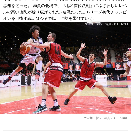
感謝を述べた。 満員の会場で、『地区首位決戦』にふさわしいレベ
ルの高い攻防が繰り広げられた2連戦だった。Bリーグ初代チャンピ
オンを目指す戦いは今まで以上に熱を帯びていく。
文＝丸山素行 写真＝B.LEAGUE
文＝丸山素行 写真＝B.LEAGUE