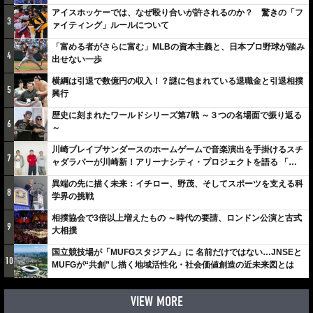
アイスホッケーでは、なぜ殴り合いが許されるのか？ 驚きの「フ
3
ァイティング」ルールについて
「富める者がさらに富む」MLBの資本主義と、日本プロ野球が踏み
4
出せない一歩
横綱は引退で数億円の収入！？謎に包まれている退職金と引退相撲
5
興行
歴史に刻まれたワールドシリーズ第7戦 ～３つの名場面で振り返る
6
～
川崎ブレイブサンダースのホームゲームで音楽演出を手掛けるスチ
7
ャダラパーが川崎新！アリーナシティ・プロジェクトを語る 「楽
しみでしかないでしょ。川崎は、ずっと成長曲線だから」
異端の先に描く未来：イチロー、野茂、そしてスポーツを支える科
8
学界の挑戦
相撲協会で3倍以上増えたもの ～時代の要請、ロンドン公演と古式
9
大相撲
国立競技場が「MUFGスタジアム」に 名前だけではない…JNSEと
10
MUFGが“共創”し描く地域活性化・社会価値創造の近未来図とは
VIEW MORE