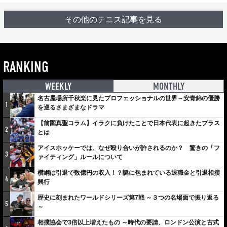
その他のテニス記事を見る
RANKING
WEEKLY
MONTHLY
名古屋場所千秋楽に見たプロフェッショナルの世界～安青錦の優勝
1
を巡るさまざまなドラマ
【前園真聖コラム】イラクに負けたことで日本代表に起きたプラス
2
とは
アイスホッケーでは、なぜ殴り合いが許されるのか？ 驚きの「フ
3
ァイティング」ルールについて
横綱は引退で数億円の収入！？謎に包まれている退職金と引退相撲
4
興行
歴史に刻まれたワールドシリーズ第7戦 ～３つの名場面で振り返る
5
～
相撲協会で3倍以上増えたもの ～時代の要請、ロンドン公演と古式