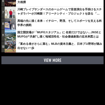
6
大相撲
川崎ブレイブサンダースのホームゲームで音楽演出を手掛けるスチ
7
ャダラパーが川崎新！アリーナシティ・プロジェクトを語る 「楽
しみでしかないでしょ。川崎は、ずっと成長曲線だから」
異端の先に描く未来：イチロー、野茂、そしてスポーツを支える科
8
学界の挑戦
国立競技場が「MUFGスタジアム」に 名前だけではない…JNSEと
9
MUFGが“共創”し描く地域活性化・社会価値創造の近未来図とは
「富める者がさらに富む」MLBの資本主義と、日本プロ野球が踏み
10
出せない一歩
VIEW MORE