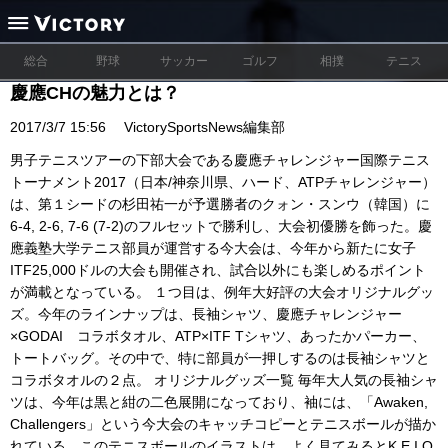
総合
野球
サッカー
ゴルフ
相撲
テニス
慶應CHの魅力とは？
2017/3/7 15:56
VictorySportsNews編集部
男子テニスツアーの下部大会である慶應チャレンジャー国際テニス
トーナメント2017（日本/神奈川県、ハード、ATPチャレンジャー）
は、第１シードの杉田祐一が予選勝者のクォン・スンウ（韓国）に
6-4, 2-6, 7-6 (7-2)のフルセットで勝利し、大会初優勝を飾った。慶
應義塾大学テニス部員が運営する今大会は、今年から新たに女子
ITF25,000ドルの大会も開催され、試合以外にも楽しめるポイント
が満載となっている。 １つ目は、例年大好評の大会オリジナルグッ
ズ。今年のラインナップは、長袖シャツ、慶應チャレンジャー
×GODAI コラボタオル、ATP×ITF Tシャツ、あったかパーカー、
トートバッグ。その中で、特に部員が一押しするのは長袖シャツと
コラボタオルの２点。 オリジナルグッズ一覧 毎年大人気の長袖シャ
ツは、今年は黒と紺の二色展開になっており、袖には、「Awaken,
Challengers」という今大会のキャッチコピーとテニスボールが描か
れている。このテニスボールのイラストは、よく見てみるとK,E,I,O