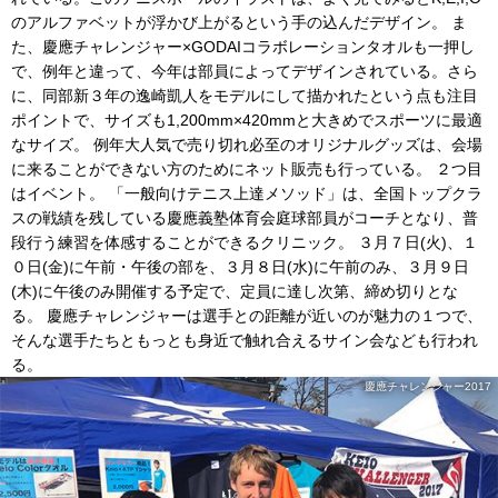
のアルファベットが浮かび上がるという手の込んだデザイン。 ま
た、慶應チャレンジャー×GODAIコラボレーションタオルも一押し
で、例年と違って、今年は部員によってデザインされている。さら
に、同部新３年の逸崎凱人をモデルにして描かれたという点も注目
ポイントで、サイズも1,200mm×420mmと大きめでスポーツに最適
なサイズ。 例年大人気で売り切れ必至のオリジナルグッズは、会場
に来ることができない方のためにネット販売も行っている。 ２つ目
はイベント。 「一般向けテニス上達メソッド」は、全国トップクラ
スの戦績を残している慶應義塾体育会庭球部員がコーチとなり、普
段行う練習を体感することができるクリニック。 ３月７日(火)、１
０日(金)に午前・午後の部を、３月８日(水)に午前のみ、３月９日
(木)に午後のみ開催する予定で、定員に達し次第、締め切りとな
る。 慶應チャレンジャーは選手との距離が近いのが魅力の１つで、
そんな選手たちともっとも身近で触れ合えるサイン会なども行われ
る。
慶應チャレンジャー2017