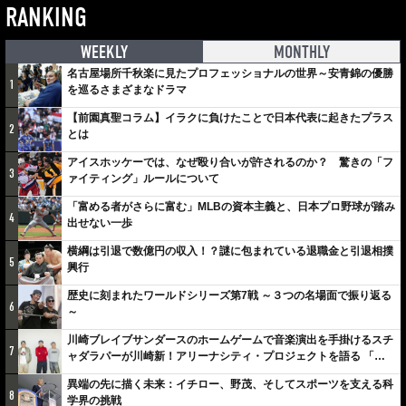
RANKING
WEEKLY
MONTHLY
名古屋場所千秋楽に見たプロフェッショナルの世界～安青錦の優勝
1
を巡るさまざまなドラマ
【前園真聖コラム】イラクに負けたことで日本代表に起きたプラス
2
とは
アイスホッケーでは、なぜ殴り合いが許されるのか？ 驚きの「フ
3
ァイティング」ルールについて
「富める者がさらに富む」MLBの資本主義と、日本プロ野球が踏み
4
出せない一歩
横綱は引退で数億円の収入！？謎に包まれている退職金と引退相撲
5
興行
歴史に刻まれたワールドシリーズ第7戦 ～３つの名場面で振り返る
6
～
川崎ブレイブサンダースのホームゲームで音楽演出を手掛けるスチ
7
ャダラパーが川崎新！アリーナシティ・プロジェクトを語る 「楽
しみでしかないでしょ。川崎は、ずっと成長曲線だから」
異端の先に描く未来：イチロー、野茂、そしてスポーツを支える科
8
学界の挑戦