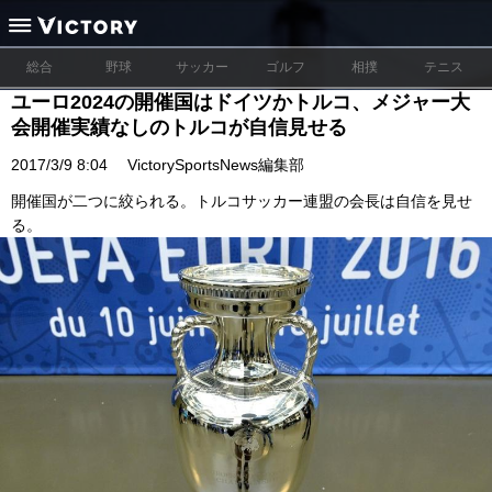
総合
野球
サッカー
ゴルフ
相撲
テニス
ユーロ2024の開催国はドイツかトルコ、メジャー大
会開催実績なしのトルコが自信見せる
2017/3/9 8:04
VictorySportsNews編集部
開催国が二つに絞られる。トルコサッカー連盟の会長は自信を見せ
る。