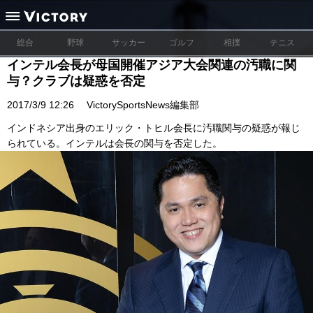
総合
野球
サッカー
ゴルフ
相撲
テニス
インテル会長が母国開催アジア大会関連の汚職に関
与？クラブは疑惑を否定
2017/3/9 12:26
VictorySportsNews編集部
インドネシア出身のエリック・トヒル会長に汚職関与の疑惑が報じ
られている。インテルは会長の関与を否定した。