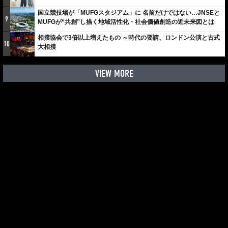
しみでしかないでしょ。川崎は、ずっと成長曲線だから」
国立競技場が「MUFGスタジアム」に 名前だけではない…JNSEと
9
MUFGが“共創”し描く地域活性化・社会価値創造の近未来図とは
相撲協会で3倍以上増えたもの ～時代の要請、ロンドン公演と古式
10
大相撲
VIEW MORE