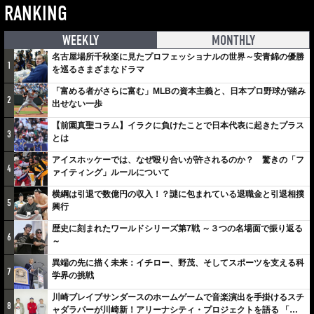
RANKING
WEEKLY
MONTHLY
名古屋場所千秋楽に見たプロフェッショナルの世界～安青錦の優勝
1
を巡るさまざまなドラマ
「富める者がさらに富む」MLBの資本主義と、日本プロ野球が踏み
2
出せない一歩
【前園真聖コラム】イラクに負けたことで日本代表に起きたプラス
3
とは
アイスホッケーでは、なぜ殴り合いが許されるのか？ 驚きの「フ
4
ァイティング」ルールについて
横綱は引退で数億円の収入！？謎に包まれている退職金と引退相撲
5
興行
歴史に刻まれたワールドシリーズ第7戦 ～３つの名場面で振り返る
6
～
異端の先に描く未来：イチロー、野茂、そしてスポーツを支える科
7
学界の挑戦
川崎ブレイブサンダースのホームゲームで音楽演出を手掛けるスチ
8
ャダラパーが川崎新！アリーナシティ・プロジェクトを語る 「楽