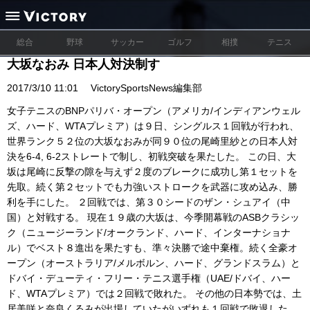
総合
野球
サッカー
ゴルフ
相撲
テニス
大坂なおみ 日本人対決制す
2017/3/10 11:01
VictorySportsNews編集部
女子テニスのBNPパリバ・オープン（アメリカ/インディアンウェル
ズ、ハード、WTAプレミア）は９日、シングルス１回戦が行われ、
世界ランク５２位の大坂なおみが同９０位の尾崎里紗との日本人対
決を6-4, 6-2ストレートで制し、初戦突破を果たした。 この日、大
坂は尾崎に反撃の隙を与えず２度のブレークに成功し第１セットを
先取。続く第２セットでも力強いストロークを武器に攻め込み、勝
利を手にした。 ２回戦では、第３０シードのザン・シュアイ（中
国）と対戦する。 現在１９歳の大坂は、今季開幕戦のASBクラシッ
ク（ニュージーランド/オークランド、ハード、インターナショナ
ル）でベスト８進出を果たすも、準々決勝で途中棄権。続く全豪オ
ープン（オーストラリア/メルボルン、ハード、グランドスラム）と
ドバイ・デューティ・フリー・テニス選手権（UAE/ドバイ、ハー
ド、WTAプレミア）では２回戦で敗れた。 その他の日本勢では、土
居美咲と奈良くるみが出場していたがいずれも１回戦で敗退した。