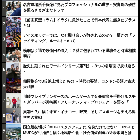
名古屋場所千秋楽に見たプロフェッショナルの世界～安青錦の優勝
1
を巡るさまざまなドラマ
【前園真聖コラム】イラクに負けたことで日本代表に起きたプラス
2
とは
アイスホッケーでは、なぜ殴り合いが許されるのか？ 驚きの「フ
3
ァイティング」ルールについて
横綱は引退で数億円の収入！？謎に包まれている退職金と引退相撲
4
興行
歴史に刻まれたワールドシリーズ第7戦 ～３つの名場面で振り返る
5
～
相撲協会で3倍以上増えたもの ～時代の要請、ロンドン公演と古式
6
大相撲
川崎ブレイブサンダースのホームゲームで音楽演出を手掛けるスチ
7
ャダラパーが川崎新！アリーナシティ・プロジェクトを語る 「楽
しみでしかないでしょ。川崎は、ずっと成長曲線だから」
異端の先に描く未来：イチロー、野茂、そしてスポーツを支える科
8
学界の挑戦
国立競技場が「MUFGスタジアム」に 名前だけではない…JNSEと
9
MUFGが“共創”し描く地域活性化・社会価値創造の近未来図とは