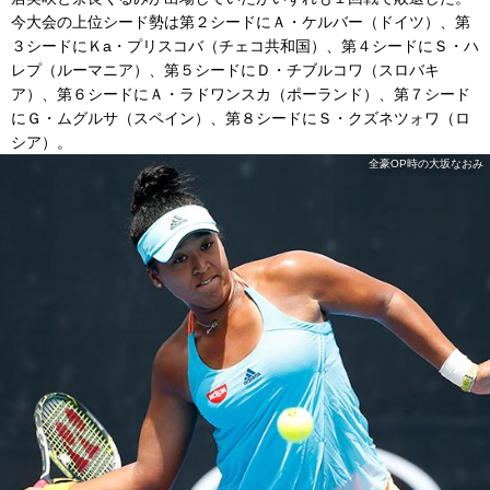
今大会の上位シード勢は第２シードにＡ・ケルバー（ドイツ）、第
３シードにＫa・プリスコバ（チェコ共和国）、第４シードにＳ・ハ
レプ（ルーマニア）、第５シードにＤ・チブルコワ（スロバキ
ア）、第６シードにＡ・ラドワンスカ（ポーランド）、第７シード
にＧ・ムグルサ（スペイン）、第８シードにＳ・クズネツォワ（ロ
シア）。
全豪OP時の大坂なおみ