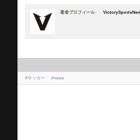
著者プロフィール
VictorySports
#サッカー
#news