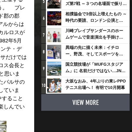
5
ズ第7戦 ～３つの名場面で振り返
ろう。 プレ
る～
相撲協会で3倍以上増えたもの ～
ド郡の郡
6
時代の要請、ロンドン公演と古
アルからは
式大相撲
川崎ブレイブサンダースのホー
カルロスが
7
ムゲームで音楽演出を手掛ける
82年5月
スチャダラパーが川崎新！アリ
異端の先に描く未来：イチロ
ビセンテ・デ
ーナシティ・プロジェクトを語
8
ー、野茂、そしてスポーツを支
ルサだけでは
る 「楽しみでしかないでしょ。
える科学界の挑戦
川崎は、ずっと成長曲線だか
国立競技場が「MUFGスタジア
ロス会長と
9
ら」
ム」に 名前だけではない…JNSE
ると思いま
とMUFGが“共創”し描く地域活
大坂なおみ、4年ぶりの東レPPO
たバルサの
性化・社会価値創造の近未来図
10
テニス出場へ！ 有明で10月開幕
していま
とは
中すること
VIEW MORE
楽しんでい