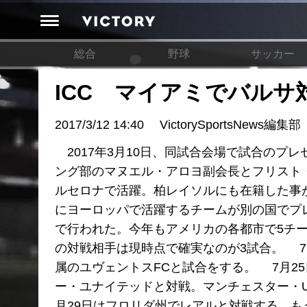
総合
野球
サッカー
ICC マイアミでバル
2017/3/12 14:40
VictorySportsNews編集部
2017年3月10日、同試合会場で試合のプ
ング部のマヌエル・アロヨ副会長とフリスト・
ルセロナで活躍。柏レイソルにも在籍した事が
にヨーロッパで活躍するチームが別の国でプ
で行われた。今年もアメリカの各都市で5チ
の対戦相手は現時点で確実なのが3試合。 7
属のユヴェントスFCと試合をする。 7月2
ー・ユナイテッドと対戦。マンチェスター・
月29日はフロリダ州でレアルと対戦する。