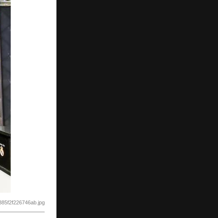
85f2f226746ab.jpg