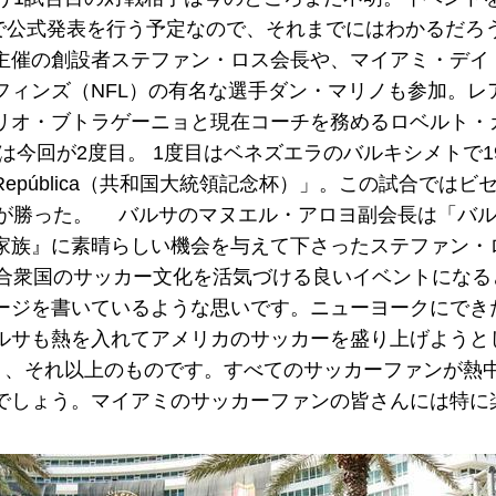
ューヨークで公式発表を行う予定なので、それまでにはわかるだ
主催の創設者ステファン・ロス会長や、マイアミ・デイ
フィンズ（NFL）の有名な選手ダン・マリノも参加。レ
リオ・ブトラゲーニョと現在コーチを務めるロベルト・
今回が2度目。 1度目はベネズエラのバルキシメトで19
e de la República（共和国大統領記念杯）」。この試合では
ルが勝った。 バルサのマヌエル・アロヨ副会長は「バ
家族』に素晴らしい機会を与えて下さったステファン・
。アメリカ合衆国のサッカー文化を活気づける良いイベントにな
ージを書いているような思いです。ニューヨークにでき
ルサも熱を入れてアメリカのサッカーを盛り上げようと
なく、それ以上のものです。すべてのサッカーファンが熱
でしょう。マイアミのサッカーファンの皆さんには特に