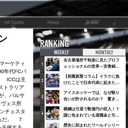
All Sports
News
Brand
ン
RANKING
WEEKLY
MONTHLY
名古屋場所千秋楽に見たプロフ
＆マーケティ
1
ェッショナルの世界～安青錦の
0年代FCバ
優勝を巡るさまざまなドラマ
【前園真聖コラム】イラクに負
 ICCは主
2
けたことで日本代表に起きたプ
ストラリア
ラスとは
アイスホッケーでは、なぜ殴り
が、バルサ
3
合いが許されるのか？ 驚きの
ウヴェス所
「ファイティング」ルールにつ
横綱は引退で数億円の収入！？
マンチェスタ
いて
4
謎に包まれている退職金と引退
ろだ。 7
相撲興行
歴史に刻まれたワールドシリー
を主催する