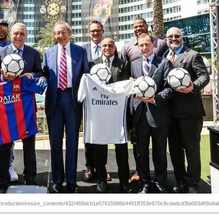
-production/resize_contents/432/468dcb1e57615986b4491ff353e970c9cdadcd3fa683d69a9a8