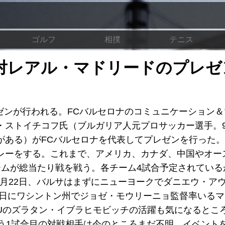
ゴルフ
相撲
テニス
サ対レアル・マドリードのプレゼ
レゼンが行われる。FCバルセロナのコミュニケーション
ストイチコフ氏（ブルガリア人元プロサッカー選手。9
ある）がFCバルセロナを代表してプレゼンを行った。
レーをする。これまで、アメリカ、カナダ、中国やオー
ームが総当たり戦を戦う。各チーム4試合予定されている
月22日、バルサはまずにニューヨークでダニエウ・ア
5日にワシントン州でジョゼ・モウリーニョ監督率いる
Uのズラタン・イブラヒモビッチの活躍も気になるとこ
もう1試合目の対戦相手は今のところまだ不明。イベント