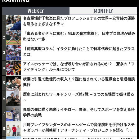
WEEKLY
MONTHLY
名古屋場所千秋楽に見たプロフェッショナルの世界～安青錦の優勝
1
を巡るさまざまなドラマ
「富める者がさらに富む」MLBの資本主義と、日本プロ野球が踏み
2
出せない一歩
【前園真聖コラム】イラクに負けたことで日本代表に起きたプラス
3
とは
アイスホッケーでは、なぜ殴り合いが許されるのか？ 驚きの「フ
4
ァイティング」ルールについて
横綱は引退で数億円の収入！？謎に包まれている退職金と引退相撲
5
興行
歴史に刻まれたワールドシリーズ第7戦 ～３つの名場面で振り返る
6
～
異端の先に描く未来：イチロー、野茂、そしてスポーツを支える科
7
学界の挑戦
川崎ブレイブサンダースのホームゲームで音楽演出を手掛けるスチ
8
ャダラパーが川崎新！アリーナシティ・プロジェクトを語る 「楽
しみでしかないでしょ。川崎は、ずっと成長曲線だから」