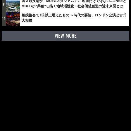
国立競技場が「MUFGスタジアム」に 名前だけではない…JNSEと
9
MUFGが“共創”し描く地域活性化・社会価値創造の近未来図とは
相撲協会で3倍以上増えたもの ～時代の要請、ロンドン公演と古式
10
大相撲
VIEW MORE