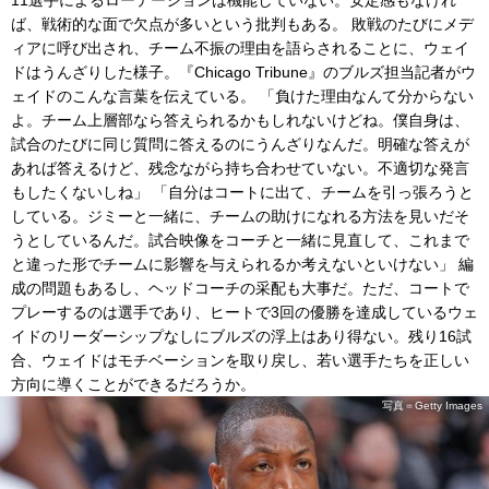
11選手によるローテーションは機能していない。安定感もなけれ
ば、戦術的な面で欠点が多いという批判もある。 敗戦のたびにメデ
ィアに呼び出され、チーム不振の理由を語らされることに、ウェイ
ドはうんざりした様子。『Chicago Tribune』のブルズ担当記者がウ
ェイドのこんな言葉を伝えている。 「負けた理由なんて分からない
よ。チーム上層部なら答えられるかもしれないけどね。僕自身は、
試合のたびに同じ質問に答えるのにうんざりなんだ。明確な答えが
あれば答えるけど、残念ながら持ち合わせていない。不適切な発言
もしたくないしね」 「自分はコートに出て、チームを引っ張ろうと
している。ジミーと一緒に、チームの助けになれる方法を見いだそ
うとしているんだ。試合映像をコーチと一緒に見直して、これまで
と違った形でチームに影響を与えられるか考えないといけない」 編
成の問題もあるし、ヘッドコーチの采配も大事だ。ただ、コートで
プレーするのは選手であり、ヒートで3回の優勝を達成しているウェ
イドのリーダーシップなしにブルズの浮上はあり得ない。残り16試
合、ウェイドはモチベーションを取り戻し、若い選手たちを正しい
方向に導くことができるだろうか。
写真＝Getty Images