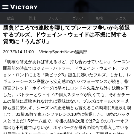
総合
野球
サッカー
ゴルフ
相撲
テニス
勝負どころで5連敗を喫してプレーオフ争いから後退
するブルズ、ドウェイン・ウェイドは不振に関する
質問に「うんざり」
2017/3/14 11:00
VictorySportsNews編集部
「明確な答えがあれば答えるけど、持ち合わせていない」 シーズン
開幕前の時点ではジミー・バトラー、ドウェイン・ウェイド、ラジ
ョン・ロンドによる『新ビッグ3』誕生に沸いたブルズ。しかし、レ
ギュラーシーズン序盤から安定感のないパフォーマンスが続き、指
揮官フレッド・ホイバーグは早々にロンドを先発から外す決断を下
した。 バトラーとウェイドの個人スタッツが良くても、それがチー
ムの勝敗に反映されなければ意味はない。ブルズはオールスター以
降も波に乗れず、シーズンの正念場とも言えるこの時期に5連敗を喫
して、31勝35敗で東カンファレンス10位に後退した。 8位のバック
スとはまだ1.5ゲーム差で、今後の結果次第では7位でのプレーオフ
進出も不可能ではないが、ホイバーグが最近の試合で導入している