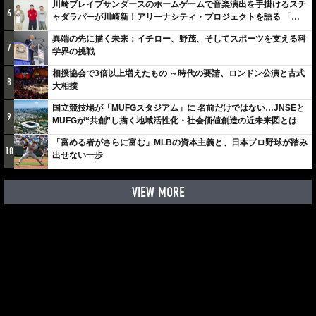
川崎ブレイブサンダースのホームゲームで音楽演出を手掛けるスチ
6
ャダラパーが川崎新！アリーナシティ・プロジェクトを語る 「楽
しみでしかないでしょ。川崎は、ずっと成長曲線だから」
異端の先に描く未来：イチロー、野茂、そしてスポーツを支える科
7
学界の挑戦
相撲協会で3倍以上増えたもの ～時代の要請、ロンドン公演と古式
8
大相撲
国立競技場が「MUFGスタジアム」に 名前だけではない…JNSEと
9
MUFGが“共創”し描く地域活性化・社会価値創造の近未来図とは
「富める者がさらに富む」MLBの資本主義と、日本プロ野球が踏み
10
出せない一歩
VIEW MORE