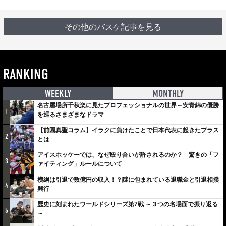
その他のバスケ記事を見る
RANKING
WEEKLY
MONTHLY
名古屋場所千秋楽に見たプロフェッショナルの世界～安青錦の優勝
1
を巡るさまざまなドラマ
【前園真聖コラム】イラクに負けたことで日本代表に起きたプラス
2
とは
アイスホッケーでは、なぜ殴り合いが許されるのか？ 驚きの「フ
3
ァイティング」ルールについて
横綱は引退で数億円の収入！？謎に包まれている退職金と引退相撲
4
興行
歴史に刻まれたワールドシリーズ第7戦 ～３つの名場面で振り返る
5
～