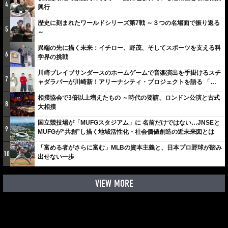
4
興行
歴史に刻まれたワールドシリーズ第7戦 ～３つの名場面で振り返る
5
～
異端の先に描く未来：イチロー、野茂、そしてスポーツを支える科
6
学界の挑戦
川崎ブレイブサンダースのホームゲームで音楽演出を手掛けるスチ
7
ャダラパーが川崎新！アリーナシティ・プロジェクトを語る 「楽
しみでしかないでしょ。川崎は、ずっと成長曲線だから」
相撲協会で3倍以上増えたもの ～時代の要請、ロンドン公演と古式
8
大相撲
国立競技場が「MUFGスタジアム」に 名前だけではない…JNSEと
9
MUFGが“共創”し描く地域活性化・社会価値創造の近未来図とは
「富める者がさらに富む」MLBの資本主義と、日本プロ野球が踏み
10
出せない一歩
VIEW MORE