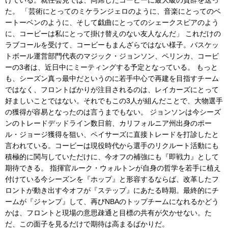
けている。就任会見では、同席したコービーに最大級の賛辞を送っ
た。 「芸術にとってのミケランジェロのように、音楽にとってのベ
ートーベンのように、そして戯曲にとってのシェークスピアのよう
に、コービーは私にとって掛け替えのない友人なんだ」 これだけの
ラブコールを受けて、コービーもまんざらではない様子。バスケッ
トボール運営部門代表のマジック・ジョンソン、ペリンカ、コービ
ーの3者は、近日中にミーティングする予定となっている。 もっと
も、シーズン真っ最中だというのに若手中心で再建を目指すチーム
ではなく、フロントばかりが注目されるのは、レイカーズにとって
好ましいことではない。それでもこの3人が組んだことで、大物選手
の獲得が容易となったのは言うまでもない。 ジョンソンは今シーズ
ンのトレードデッドライン数日前、カリフォルニア州出身のポー
ル・ジョージ獲得を狙い、ペイサーズに直接トレードを打診したと
言われている。コービーは現役時代から選手のリクルート活動にも
積極的に関与していただけに、今オフの補強にも『即戦力』として
期待できる。 指揮官ルーク・ウォルトンが自身の哲学を若手に植え
付けている今シーズンを『ホップ』と形容するならば、改革したフ
ロントが動き出す今オフが『ステップ』にあたる時期。最終的にチ
ームが『ジャンプ』して、再びNBAのトップチームになれるかどう
かは、フロントと現場の意思疎通と目標の共有が欠かせない。た
だ、この面子を見るだけで期待は高まるばかりだ。