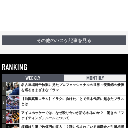
その他のバスケ記事を見る
RANKING
WEEKLY
MONTHLY
名古屋場所千秋楽に見たプロフェッショナルの世界～安青錦の優勝
1
を巡るさまざまなドラマ
【前園真聖コラム】イラクに負けたことで日本代表に起きたプラス
2
とは
アイスホッケーでは、なぜ殴り合いが許されるのか？ 驚きの「フ
3
ァイティング」ルールについて
横綱は引退で数億円の収入！？謎に包まれている退職金と引退相撲