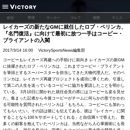
総合
野球
サッカー
ゴルフ
相撲
テニス
レイカーズの新たなGMに就任したロブ・ペリンカ、
『名門復活』に向けて最初に放つ一手はコービー・
ブライアントの入閣
2017/3/14 16:00
VictorySportsNews編集部
コービーもレイカーズ再建への手助けに前向き レイカーズの新GM
に抜擢されたロブ・ペリンカは、これまでコービー・ブライアント
を筆頭とするスーパースターを担当してきた大物代理人だ。そのペ
リンカは、レイカーズ再建プロジェクトを成功に導くため、引退し
て第二の人生を送っているコービーに協力を要請したことを明かし
ている。 3月10日に開かれた就任会見の席にはコービーも姿を見せ
た。集まった記者から今後コービーがチームに何らかの形でかかわ
る可能性を質問されたペリンカは「もちろん、コービーにも加わっ
てもらいたい。その話は彼にも伝えてある。彼は『レイカー』に関
することなら100％サポートしてくれる」と自信満々で答えた。 数
多くの顧客を抱えていたペリンカは、当然ながら人心掌握術にも長