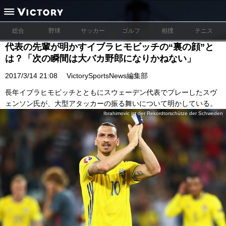
総合
野球
サッカー
ゴルフ
相撲
テニス
代表の先輩が明かすイブラヒモビッチの“裏の顔”と
は？「次の瞬間は大バカ野郎になりかねない」
2017/3/14 21:08
VictorySportsNews編集部
長年イブラヒモビッチとともにスウェーデン代表でプレーしたスヴ
ェンソン氏が、大型アタッカーの振る舞いについて明かしている。
Ibrahimovic ist der Rekordtorschütze der Schweden