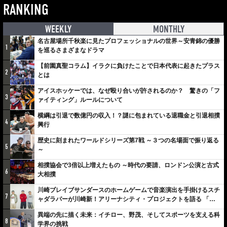
RANKING
WEEKLY
MONTHLY
名古屋場所千秋楽に見たプロフェッショナルの世界～安青錦の優勝
1
を巡るさまざまなドラマ
【前園真聖コラム】イラクに負けたことで日本代表に起きたプラス
2
とは
アイスホッケーでは、なぜ殴り合いが許されるのか？ 驚きの「フ
3
ァイティング」ルールについて
横綱は引退で数億円の収入！？謎に包まれている退職金と引退相撲
4
興行
歴史に刻まれたワールドシリーズ第7戦 ～３つの名場面で振り返る
5
～
相撲協会で3倍以上増えたもの ～時代の要請、ロンドン公演と古式
6
大相撲
川崎ブレイブサンダースのホームゲームで音楽演出を手掛けるスチ
7
ャダラパーが川崎新！アリーナシティ・プロジェクトを語る 「楽
しみでしかないでしょ。川崎は、ずっと成長曲線だから」
異端の先に描く未来：イチロー、野茂、そしてスポーツを支える科
8
学界の挑戦