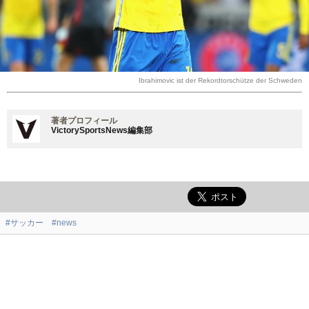
Ibrahimovic ist der Rekordtorschütze der Schweden
著者プロフィール
VictorySportsNews編集部
#サッカー
#news