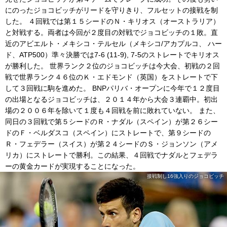
にのったジョコビッチがリードを守りきり、フルセットの接戦を制
した。 ４回戦では第１５シードのＮ・キリオス（オーストラリア）
と対戦する。両者は今回が２度目の対戦でジョコビッチの１敗。直
近のアビエルト・メキシコ・テルセル（メキシコ/アカプルコ、 ハー
ド、ATP500）準々決勝では7-6 (11-9), 7-5のストレートでキリオス
が勝利した。 世界ランク２位のジョコビッチは今大会、初戦の２回
戦で世界ランク４６位のＫ・エドモンド（英国）をストレートで下
して３回戦に駒を進めた。 BNPパリバ・オープンに今年で１２度目
の出場となるジョコビッチは、２０１４年から大会３連覇中。初出
場の２００６年を除いて１度も４回戦を前に敗れていない。 また、
同日の３回戦で第５シードのＲ・ナダル（スペイン）が第２６シー
ドのＦ・ベルダスコ（スペイン）にストレートで、第９シードの
Ｒ・フェデラー（スイス）が第２４シードのＳ・ジョンソン（アメ
リカ）にストレートで勝利。この結果、４回戦でナダルとフェデラ
ーの黄金カードが実現することになった。
接戦制し16強入りのジョコビッチ