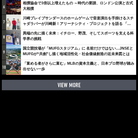
相撲協会で3倍以上増えたもの ～時代の要請、ロンドン公演と古式
6
大相撲
川崎ブレイブサンダースのホームゲームで音楽演出を手掛けるスチ
7
ャダラパーが川崎新！アリーナシティ・プロジェクトを語る 「楽
しみでしかないでしょ。川崎は、ずっと成長曲線だから」
異端の先に描く未来：イチロー、野茂、そしてスポーツを支える科
8
学界の挑戦
国立競技場が「MUFGスタジアム」に 名前だけではない…JNSEと
9
MUFGが“共創”し描く地域活性化・社会価値創造の近未来図とは
「富める者がさらに富む」MLBの資本主義と、日本プロ野球が踏み
10
出せない一歩
VIEW MORE