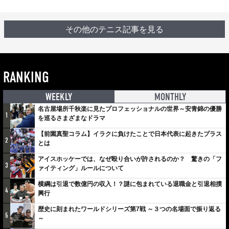
その他のテニス記事を見る
RANKING
WEEKLY
MONTHLY
名古屋場所千秋楽に見たプロフェッショナルの世界～安青錦の優勝
1
を巡るさまざまなドラマ
【前園真聖コラム】イラクに負けたことで日本代表に起きたプラス
2
とは
アイスホッケーでは、なぜ殴り合いが許されるのか？ 驚きの「フ
3
ァイティング」ルールについて
横綱は引退で数億円の収入！？謎に包まれている退職金と引退相撲
4
興行
歴史に刻まれたワールドシリーズ第7戦 ～３つの名場面で振り返る
5
～