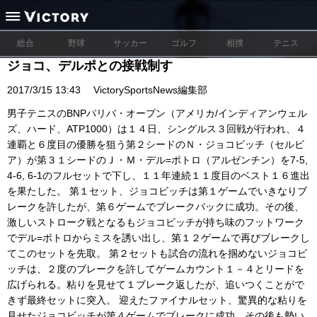
総合
野球
サッカー
ゴルフ
相撲
テニス
ジョコ、デルポとの接戦制す
2017/3/15 13:43
VictorySportsNews編集部
男子テニスのBNPパリバ・オープン（アメリカ/インディアンウェル
ズ、ハード、ATP1000）は１４日、シングルス３回戦が行われ、４
連覇と６度目の優勝を狙う第２シードのＮ・ジョコビッチ（セルビ
ア）が第３１シードのＪ・Ｍ・デル=ポトロ（アルゼンチン）を7-5,
4-6, 6-1のフルセットで下し、１１年連続１１度目のベスト１６進出
を果たした。 第１セット、ジョコビッチは第１ゲームでいきなりブ
レークを許したが、第６ゲームでブレークバックに成功。その後、
激しいストローク戦となるもジョコビッチが持ち味のフットワーク
でデル=ポトロからミスを誘い出し、第１２ゲームで再びブレークし
てこのセットを先取。 第２セットも試合の流れを掴めないジョコビ
ッチは、２度のブレークを許してゲームカウント１－４とリードを
広げられる。粘りを見せて１ブレーク返したが、追いつくことがで
きず最終セットに突入。 迎えたファイナルセット、驚異的な粘りを
見せたジョコビッチが第４ゲームでブレークに成功。その後も勢い