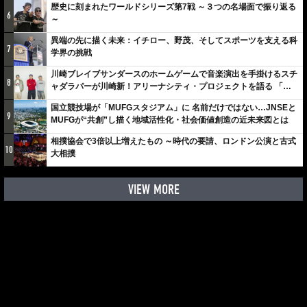
歴史に刻まれたワールドシリーズ第7戦 ～３つの名場面で振り返る
6
～
異端の先に描く未来：イチロー、野茂、そしてスポーツを支える科
7
学界の挑戦
川崎ブレイブサンダースのホームゲームで音楽演出を手掛けるスチ
8
ャダラパーが川崎新！アリーナシティ・プロジェクトを語る 「楽
しみでしかないでしょ。川崎は、ずっと成長曲線だから」
国立競技場が「MUFGスタジアム」に 名前だけではない…JNSEと
9
MUFGが“共創”し描く地域活性化・社会価値創造の近未来図とは
相撲協会で3倍以上増えたもの ～時代の要請、ロンドン公演と古式
10
大相撲
VIEW MORE