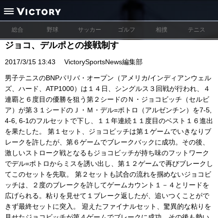
総合
野球
サッカー
ゴルフ
相撲
テニス
ジョコ、デルポとの接戦制す
2017/3/15 13:43
VictorySportsNews編集部
男子テニスのBNPパリバ・オープン（アメリカ/インディアンウェル
ズ、ハード、ATP1000）は１４日、シングルス３回戦が行われ、４
連覇と６度目の優勝を狙う第２シードのＮ・ジョコビッチ（セルビ
ア）が第３１シードのＪ・Ｍ・デル=ポトロ（アルゼンチン）を7-5,
4-6, 6-1のフルセットで下し、１１年連続１１度目のベスト１６進出
を果たした。 第１セット、ジョコビッチは第１ゲームでいきなりブ
レークを許したが、第６ゲームでブレークバックに成功。その後、
激しいストローク戦となるもジョコビッチが持ち味のフットワーク
でデル=ポトロからミスを誘い出し、第１２ゲームで再びブレークし
てこのセットを先取。 第２セットも試合の流れを掴めないジョコビ
ッチは、２度のブレークを許してゲームカウント１－４とリードを
広げられる。粘りを見せて１ブレーク返したが、追いつくことがで
きず最終セットに突入。 迎えたファイナルセット、驚異的な粘りを
見せたジョコビッチが第４ゲームでブレークに成功。その後も勢い