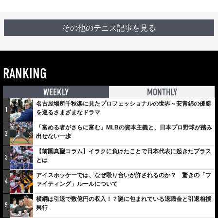
その他のテニス記事を見る
RANKING
WEEKLY
MONTHLY
名古屋場所千秋楽に見たプロフェッショナルの世界～安青錦の優勝
1
を巡るさまざまなドラマ
「富める者がさらに富む」MLBの資本主義と、日本プロ野球が踏み
2
出せない一歩
【前園真聖コラム】イラクに負けたことで日本代表に起きたプラス
3
とは
アイスホッケーでは、なぜ殴り合いが許されるのか？ 驚きの「フ
4
ァイティング」ルールについて
横綱は引退で数億円の収入！？謎に包まれている退職金と引退相撲
5
興行