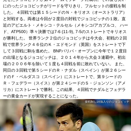
にのったジョコビッチがリードを守りきり、フルセットの接戦を制
した。 ４回戦では第１５シードのＮ・キリオス（オーストラリア）
と対戦する。両者は今回が２度目の対戦でジョコビッチの１敗。直
近のアビエルト・メキシコ・テルセル（メキシコ/アカプルコ、 ハー
ド、ATP500）準々決勝では7-6 (11-9), 7-5のストレートでキリオス
が勝利した。 世界ランク２位のジョコビッチは今大会、初戦の２回
戦で世界ランク４６位のＫ・エドモンド（英国）をストレートで下
して３回戦に駒を進めた。 BNPパリバ・オープンに今年で１２度目
の出場となるジョコビッチは、２０１４年から大会３連覇中。初出
場の２００６年を除いて１度も４回戦を前に敗れていない。 また、
同日の３回戦で第５シードのＲ・ナダル（スペイン）が第２６シー
ドのＦ・ベルダスコ（スペイン）にストレートで、第９シードの
Ｒ・フェデラー（スイス）が第２４シードのＳ・ジョンソン（アメ
リカ）にストレートで勝利。この結果、４回戦でナダルとフェデラ
ーの黄金カードが実現することになった。
接戦制し16強入りのジョコビッチ