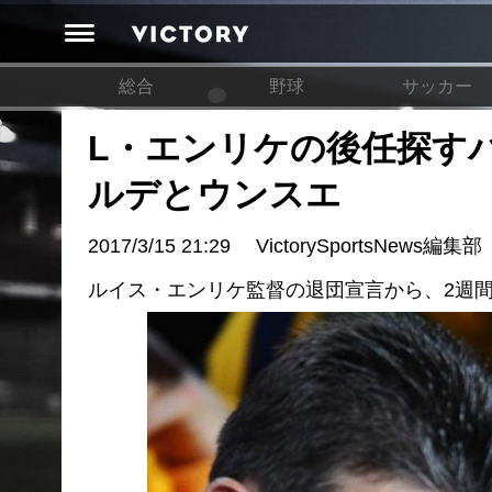
総合
野球
サッカー
L・エンリケの後任探すバ
ルデとウンスエ
2017/3/15 21:29
VictorySportsNews編集部
ルイス・エンリケ監督の退団宣言から、2週