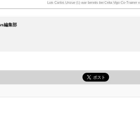
Luis Carlos Unzue (l.) war bereits bei Celta Vigo Co-Trainer v
News編集部