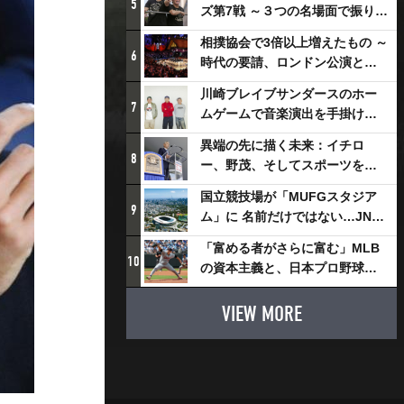
5
ズ第7戦 ～３つの名場面で振り返
る～
相撲協会で3倍以上増えたもの ～
6
時代の要請、ロンドン公演と古
式大相撲
川崎ブレイブサンダースのホー
7
ムゲームで音楽演出を手掛ける
スチャダラパーが川崎新！アリ
異端の先に描く未来：イチロ
ーナシティ・プロジェクトを語
8
ー、野茂、そしてスポーツを支
る 「楽しみでしかないでしょ。
える科学界の挑戦
川崎は、ずっと成長曲線だか
国立競技場が「MUFGスタジア
9
ら」
ム」に 名前だけではない…JNSE
とMUFGが“共創”し描く地域活
「富める者がさらに富む」MLB
性化・社会価値創造の近未来図
10
の資本主義と、日本プロ野球が
とは
踏み出せない一歩
VIEW MORE