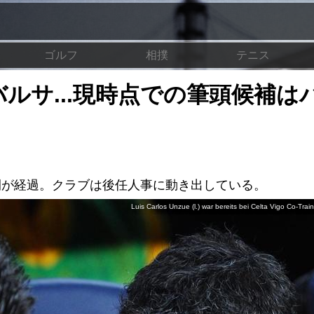
ゴルフ
相撲
テニス
ルサ...現時点での筆頭候補は
間が経過。クラブは後任人事に動き出している。
Luis Carlos Unzue (l.) war bereits bei Celta Vigo Co-Train