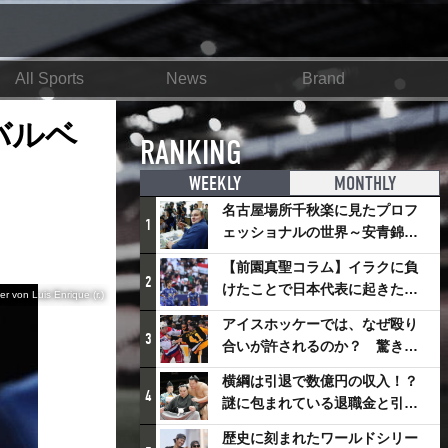
All Sports
News
Brand
バルベ
RANKING
WEEKLY
MONTHLY
名古屋場所千秋楽に見たプロフ
1
ェッショナルの世界～安青錦の
優勝を巡るさまざまなドラマ
【前園真聖コラム】イラクに負
2
けたことで日本代表に起きたプ
er von Luis Enrique (r.)
ラスとは
アイスホッケーでは、なぜ殴り
3
合いが許されるのか？ 驚きの
「ファイティング」ルールにつ
横綱は引退で数億円の収入！？
いて
4
謎に包まれている退職金と引退
相撲興行
歴史に刻まれたワールドシリー