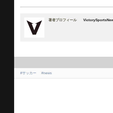
著者プロフィール
VictorySports
#サッカー
#news