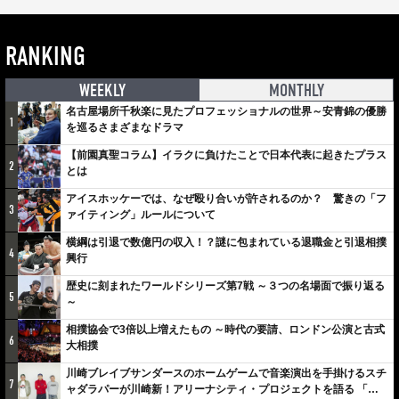
RANKING
WEEKLY
MONTHLY
名古屋場所千秋楽に見たプロフェッショナルの世界～安青錦の優勝
1
を巡るさまざまなドラマ
【前園真聖コラム】イラクに負けたことで日本代表に起きたプラス
2
とは
アイスホッケーでは、なぜ殴り合いが許されるのか？ 驚きの「フ
3
ァイティング」ルールについて
横綱は引退で数億円の収入！？謎に包まれている退職金と引退相撲
4
興行
歴史に刻まれたワールドシリーズ第7戦 ～３つの名場面で振り返る
5
～
相撲協会で3倍以上増えたもの ～時代の要請、ロンドン公演と古式
6
大相撲
川崎ブレイブサンダースのホームゲームで音楽演出を手掛けるスチ
7
ャダラパーが川崎新！アリーナシティ・プロジェクトを語る 「楽