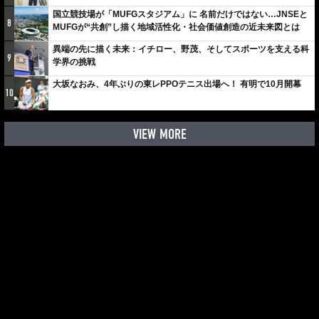
しみでしかないでしょ。川崎は、ずっと成長曲線だから」
国立競技場が「MUFGスタジアム」に 名前だけではない…JNSEと
8
MUFGが“共創”し描く地域活性化・社会価値創造の近未来図とは
異端の先に描く未来：イチロー、野茂、そしてスポーツを支える科
9
学界の挑戦
大坂なおみ、4年ぶりの東レPPOテニス出場へ！ 有明で10月開幕
10
VIEW MORE