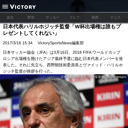
総合
野球
サッカー
ゴルフ
相撲
テニス
日本代表ハリルホジッチ監督「W杯出場権は誰もプ
レゼントしてくれない」
2017/3/16 15:34
VictorySportsNews編集部
日本サッカー協会（JFA）は3月16日、2018 FIFA ワールドカップ
ロシア出場権を懸けたアジア最終予選に臨む日本代表メンバーを発
表した。それに先立ち、西野朗技術委員長とヴァイッド・ハリルホ
ジッチ監督が挨拶を行った。
日本代表のハリルホジッチ監督（C）Getty Images