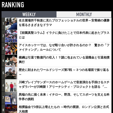
RANKING
WEEKLY
MONTHLY
名古屋場所千秋楽に見たプロフェッショナルの世界～安青錦の優勝
1
を巡るさまざまなドラマ
【前園真聖コラム】イラクに負けたことで日本代表に起きたプラス
2
とは
アイスホッケーでは、なぜ殴り合いが許されるのか？ 驚きの「フ
3
ァイティング」ルールについて
横綱は引退で数億円の収入！？謎に包まれている退職金と引退相撲
4
興行
歴史に刻まれたワールドシリーズ第7戦 ～３つの名場面で振り返る
5
～
川崎ブレイブサンダースのホームゲームで音楽演出を手掛けるスチ
6
ャダラパーが川崎新！アリーナシティ・プロジェクトを語る 「楽
しみでしかないでしょ。川崎は、ずっと成長曲線だから」
異端の先に描く未来：イチロー、野茂、そしてスポーツを支える科
7
学界の挑戦
相撲協会で3倍以上増えたもの ～時代の要請、ロンドン公演と古式
8
大相撲