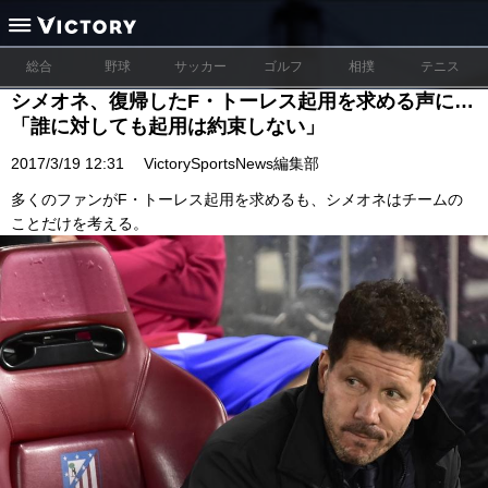
総合
野球
サッカー
ゴルフ
相撲
テニス
シメオネ、復帰したF・トーレス起用を求める声に…
「誰に対しても起用は約束しない」
2017/3/19 12:31
VictorySportsNews編集部
多くのファンがF・トーレス起用を求めるも、シメオネはチームの
ことだけを考える。