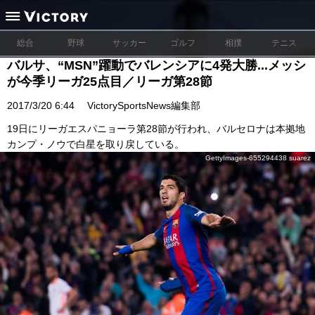
総合
野球
サッカー
ゴルフ
相撲
テニス
バルサ、“MSN”躍動でバレンシアに4発大勝...メッシ
が今季リーガ25点目／リーガ第28節
2017/3/20 6:44
VictorySportsNews編集部
19日にリーガエスパニョーラ第28節が行われ、バルセロナは本拠地
カンプ・ノウで白星を取り戻している。
GettyImages-655294438 suarez