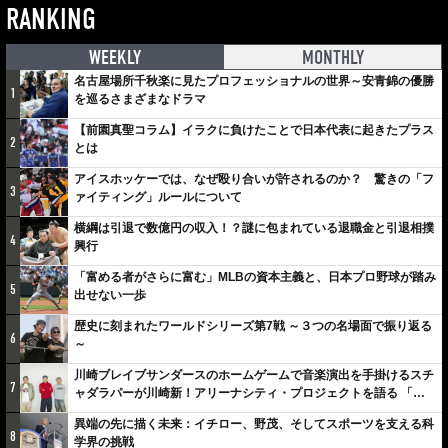
RANKING
WEEKLY
MONTHLY
名古屋場所千秋楽に見たプロフェッショナルの世界～安青錦の優勝
1
を巡るさまざまなドラマ
【前園真聖コラム】イラクに負けたことで日本代表に起きたプラス
2
とは
アイスホッケーでは、なぜ殴り合いが許されるのか？ 驚きの「フ
3
ァイティング」ルールについて
横綱は引退で数億円の収入！？謎に包まれている退職金と引退相撲
4
興行
「富める者がさらに富む」MLBの資本主義と、日本プロ野球が踏み
5
出せない一歩
歴史に刻まれたワールドシリーズ第7戦 ～３つの名場面で振り返る
6
～
川崎ブレイブサンダースのホームゲームで音楽演出を手掛けるスチ
7
ャダラパーが川崎新！アリーナシティ・プロジェクトを語る 「楽
しみでしかないでしょ。川崎は、ずっと成長曲線だから」
異端の先に描く未来：イチロー、野茂、そしてスポーツを支える科
8
学界の挑戦