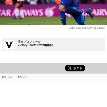
GettyImages-655294438 suarez
著者プロフィール
VictorySportsNews編集部
#サッカー
#news