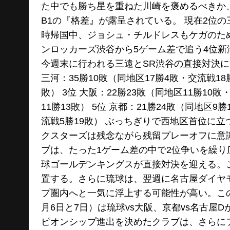
た中でも勝ち星を重ねた川崎を褒めるべきか
B1の『格差』が露呈されている。 現在2位
時帰国中、ジョシュ・チルドレスもケガのた
ンロッカーズ渋谷から5ゲーム差で追う4位新
今週末に行われる三遠とSR渋谷の直接対決に注
三河：35勝10敗（同地区17勝4敗・交流戦18勝
敗） 3位 大阪：22勝23敗（同地区11勝10敗
11勝13敗） 5位 京都：21勝24敗（同地区9
流戦5勝19敗） ぶっちぎりで西地区首位に
クスターズは残念ながら残留プレーオフに意
ブは、たった1ゲーム差の中で2位争いを繰り広
球ゴールデンキングスが直接対決を迎える。
置する。さらに琉球は、翌週に名古屋ダイヤ
プ圏内へと一気に浮上する可能性が高い。こ
月6日と7日）は琉球vs大阪、京都vs名古屋
ピオンシップ進出を決めたクラブは、さらに