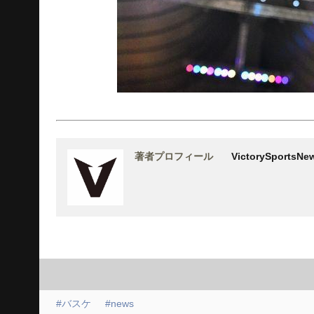
著者プロフィール
VictorySports
#バスケ
#news