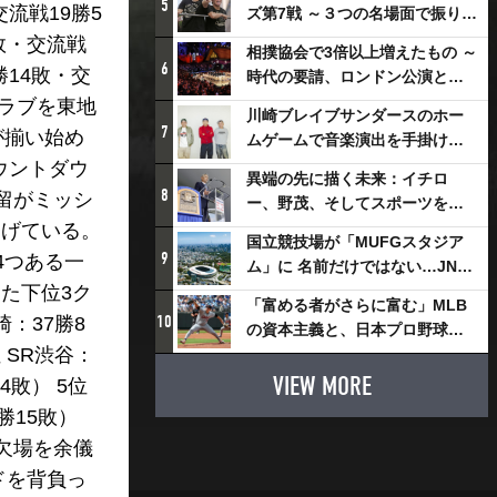
5
交流戦19勝5
ズ第7戦 ～３つの名場面で振り返
る～
7敗・交流戦
相撲協会で3倍以上増えたもの ～
6
勝14敗・交
時代の要請、ロンドン公演と古
式大相撲
クラブを東地
川崎ブレイブサンダースのホー
7
が揃い始め
ムゲームで音楽演出を手掛ける
スチャダラパーが川崎新！アリ
ウントダウ
異端の先に描く未来：イチロ
ーナシティ・プロジェクトを語
8
留がミッシ
ー、野茂、そしてスポーツを支
る 「楽しみでしかないでしょ。
える科学界の挑戦
挙げている。
川崎は、ずっと成長曲線だか
国立競技場が「MUFGスタジア
9
4つある一
ら」
ム」に 名前だけではない…JNSE
た下位3ク
とMUFGが“共創”し描く地域活
「富める者がさらに富む」MLB
性化・社会価値創造の近未来図
10
：37勝8
の資本主義と、日本プロ野球が
とは
 SR渋谷：
踏み出せない一歩
VIEW MORE
4敗） 5位
勝15敗）
欠場を余儀
ドを背負っ