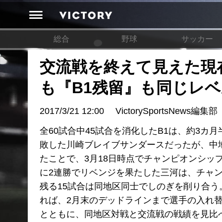
総合
野球
サッカー
交流戦を終えて見えた現
も『B1残留』も同じレ
2017/3/21 12:00
VictorySportsNews編集部
全60試合中45試合を消化したB1は、約3
敗した川崎ブレイブサンダースだったが、中
たことで、3月18日時点でチャンピオンシッ
に2連勝でリベンジを果たした三河は、チャ
残る15試合は同地区同士でしのぎを削り合
れば、2月末のデッドラインまで選手の入れ
とともに、同地区対戦と交流戦の戦績を見比