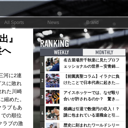
All Sports
News
Brand
出』
RANKING
盤へ
WEEKLY
MONTHLY
名古屋場所千秋楽に見たプロフ
1
ェッショナルの世界～安青錦の
優勝を巡るさまざまなドラマ
三河に2連
【前園真聖コラム】イラクに負
2
けたことで日本代表に起きたプ
グスに敗れ
ラスとは
敗れた川崎
アイスホッケーでは、なぜ殴り
3
に縮めた。
合いが許されるのか？ 驚きの
「ファイティング」ルールにつ
クラブもあ
横綱は引退で数億円の収入！？
いて
4
までの順位
謎に包まれている退職金と引退
相撲興行
クラブの激
歴史に刻まれたワールドシリー