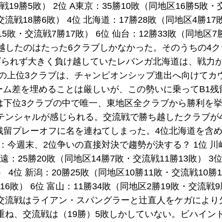
戦19勝5敗） 2位 A東京：35勝10敗（同地区16勝5敗・
交流戦18勝6敗） 4位 北海道：17勝28敗（同地区4勝1
勝15敗・交流戦7勝17敗） 6位 仙台：12勝33敗（同地区7
ち越したのはたった6クラブしかなかった。そのうちの4
げられず大きく負け越していたレバンガ北海道は、戦力
区の上位3クラブは、チャンピオンシップ進出へ向けてカ
ゲーム差を埋めることは厳しいが、この勢いに乗ってB1残
は下位3クラブの中で唯一、東地区全クラブから勝利を
テンシャルが感じられる。交流戦で勝ち越したクラブが
が残留プレーオフに名を連ねてしまった。4位北海道を含め
今週末、2位争いの直接対決で趨勢が決する？ 1位 川崎
遠：25勝20敗（同地区14勝7敗・交流戦11勝13敗） 3位
） 4位 新潟：20勝25敗（同地区10勝11敗・交流戦10勝1
16敗） 6位 富山：11勝34敗（同地区2勝19敗・交流戦9
交流戦はライアン・スパングラーと辻直人をケガにより
重ね、交流戦は（19勝）5敗しかしていない。ビハイン