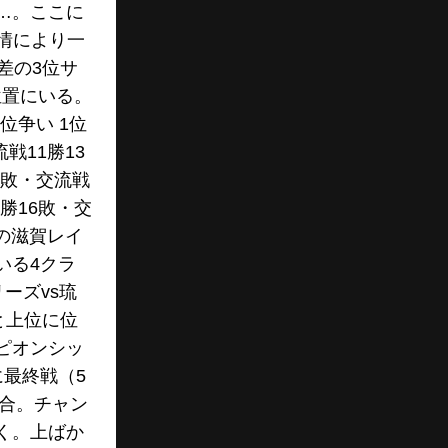
…。ここに
情により一
差の3位サ
位置にいる。
位争い 1位
戦11勝13
11敗・交流戦
5勝16敗・交
の滋賀レイ
いる4クラ
ーズvs琉
と上位に位
ピオンシッ
最終戦（5
試合。チャン
く。上ばか