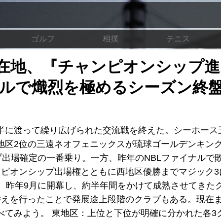
ゴルフ
相撲
テニス
在地、『チャンピオンシップ進
ベルで熾烈を極めるシーズン終
カ月半に渡って繰り広げられた交流戦を終えた。シーホース
地区2位の三遠ネオフェニックスが琉球ゴールデンキン
プ出場確定の一番乗り。一方、昨年のNBLファイナルで
ンピオンシップ出場権とともに西地区優勝までマジック3
う。昨年9月に開幕し、約半年間をかけて成熟させてきた
替えを行ったことで発展途上段階のクラブもある。現在
べてみよう。 東地区：上位と下位が明確に分かれた各3