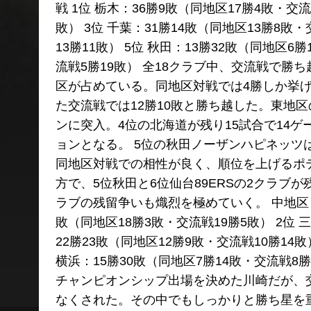
戦 1位 栃木：36勝9敗（同地区17勝4敗・交流
敗） 3位 千葉：31勝14敗（同地区13勝8敗・
13勝11敗） 5位 秋田：13勝32敗（同地区6
流戦5勝19敗） 全18クラブ中、交流戦で勝
区が占めている。同地区対戦では4勝しか挙
た交流戦では12勝10敗と勝ち越した。東地
ンに突入。4位の北海道が残り15試合で14
ョンとなる。 5位の秋田ノーザンハピネッツ
同地区対戦での相性が良く、順位を上げるポ
方で、5位秋田と6位仙台89ERSの2クラブ
ラブの残留争いも熾烈を極めていく。 中地区：
敗（同地区18勝3敗・交流戦19勝5敗） 2位 三
22勝23敗（同地区12勝9敗・交流戦10勝14敗
横浜：15勝30敗（同地区7勝14敗・交流戦8勝
チャンピオンシップ出場を決めた川崎だが、
なくされた。その中でもしっかりと勝ち星を