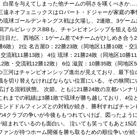
、白星を与えてしまった他チームの弱さを嘆くべきか…
の三遠ネオフェニックスはロバート・ドジャーが家庭の事
め琉球ゴールデンキングス戦は欠場し、2連敗。3ゲーム
潟アルビレックスBBも、チャンピオンシップを狙える
目だ。 西地区：1ゲーム差で4チームがひしめき合う2
6敗） 2位 名古屋D：22勝23敗（同地区11勝10敗・交流
・交流戦11勝13敗） 4位 琉球：21勝24敗（同地区10勝
勝12敗・交流戦12勝12敗） 6位 滋賀：10勝35敗（同地区
立つ三河はチャンピオンシップ進出が見えており、最下位
識を切り替えなければならない位置にいる。その狭間に
げる混戦状態。 次節、ともに21勝24敗の京都ハンナリ
これまでの戦績は3勝1敗で琉球が勝ち越しており、4位
モンドドルフィンズとの対戦が続き、勝利すればチャン
の4クラブの争いが今後ももつれていけば、図ったように
Dが組まれているのも面白い。 泣いても笑ってもあと15
ファンが待つホーム開催を勝ち取るための順位争いが続