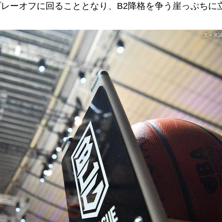
プレーオフに回ることとなり、B2降格を争う崖っぷちに
文＝泉誠