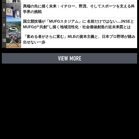
しみでしかないでしょ。川崎は、ずっと成長曲線だから」
異端の先に描く未来：イチロー、野茂、そしてスポーツを支える科
8
学界の挑戦
国立競技場が「MUFGスタジアム」に 名前だけではない…JNSEと
9
MUFGが“共創”し描く地域活性化・社会価値創造の近未来図とは
「富める者がさらに富む」MLBの資本主義と、日本プロ野球が踏み
10
出せない一歩
VIEW MORE