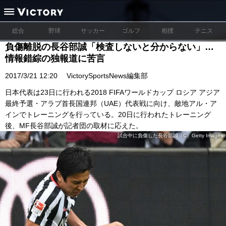
総合
野球
サッカー
ゴルフ
相撲
テニス
負傷離脱の長谷部誠「検査しないと分からない」…
情報錯綜の独報道に苦言
2017/3/21 12:20
VictorySportsNews編集部
日本代表は23日に行われる2018 FIFAワールドカップ ロシア アジア
最終予選・アラブ首長国連邦（UAE）代表戦に向け、敵地アル・ア
インでトレーニングを行っている。20日に行われたトレーニング
後、MF長谷部誠が記者団の取材に応えた。
試合中に負傷した長谷部誠（C）Getty Images