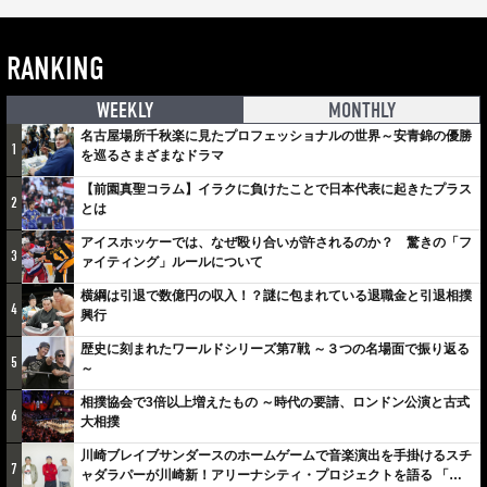
RANKING
WEEKLY
MONTHLY
名古屋場所千秋楽に見たプロフェッショナルの世界～安青錦の優勝
1
を巡るさまざまなドラマ
【前園真聖コラム】イラクに負けたことで日本代表に起きたプラス
2
とは
アイスホッケーでは、なぜ殴り合いが許されるのか？ 驚きの「フ
3
ァイティング」ルールについて
横綱は引退で数億円の収入！？謎に包まれている退職金と引退相撲
4
興行
歴史に刻まれたワールドシリーズ第7戦 ～３つの名場面で振り返る
5
～
相撲協会で3倍以上増えたもの ～時代の要請、ロンドン公演と古式
6
大相撲
川崎ブレイブサンダースのホームゲームで音楽演出を手掛けるスチ
7
ャダラパーが川崎新！アリーナシティ・プロジェクトを語る 「楽