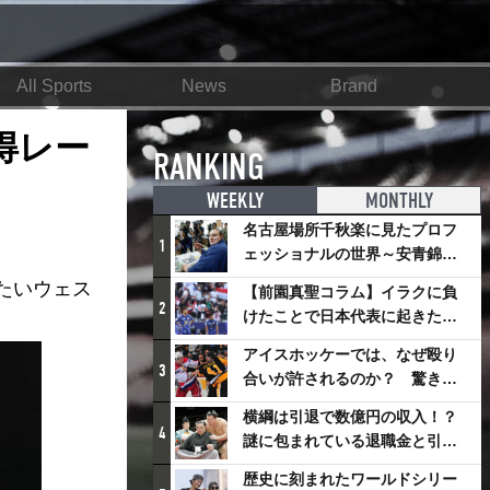
All Sports
News
Brand
得レー
RANKING
WEEKLY
MONTHLY
名古屋場所千秋楽に見たプロフ
1
ェッショナルの世界～安青錦の
優勝を巡るさまざまなドラマ
たいウェス
【前園真聖コラム】イラクに負
2
けたことで日本代表に起きたプ
ラスとは
アイスホッケーでは、なぜ殴り
3
合いが許されるのか？ 驚きの
「ファイティング」ルールにつ
横綱は引退で数億円の収入！？
いて
4
謎に包まれている退職金と引退
相撲興行
歴史に刻まれたワールドシリー