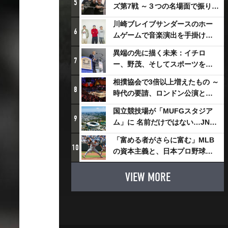
5
ズ第7戦 ～３つの名場面で振り返
る～
川崎ブレイブサンダースのホー
6
ムゲームで音楽演出を手掛ける
スチャダラパーが川崎新！アリ
異端の先に描く未来：イチロ
ーナシティ・プロジェクトを語
7
ー、野茂、そしてスポーツを支
る 「楽しみでしかないでしょ。
える科学界の挑戦
川崎は、ずっと成長曲線だか
相撲協会で3倍以上増えたもの ～
8
ら」
時代の要請、ロンドン公演と古
式大相撲
国立競技場が「MUFGスタジア
9
ム」に 名前だけではない…JNSE
とMUFGが“共創”し描く地域活
「富める者がさらに富む」MLB
性化・社会価値創造の近未来図
10
の資本主義と、日本プロ野球が
とは
踏み出せない一歩
VIEW MORE