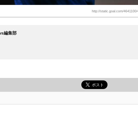
http://static.goal.com/4641100
News編集部