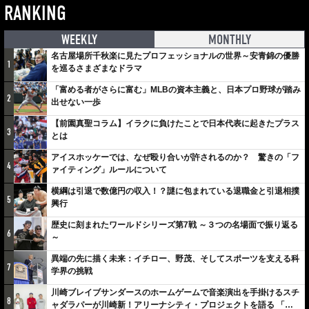
RANKING
WEEKLY
MONTHLY
名古屋場所千秋楽に見たプロフェッショナルの世界～安青錦の優勝
1
を巡るさまざまなドラマ
「富める者がさらに富む」MLBの資本主義と、日本プロ野球が踏み
2
出せない一歩
【前園真聖コラム】イラクに負けたことで日本代表に起きたプラス
3
とは
アイスホッケーでは、なぜ殴り合いが許されるのか？ 驚きの「フ
4
ァイティング」ルールについて
横綱は引退で数億円の収入！？謎に包まれている退職金と引退相撲
5
興行
歴史に刻まれたワールドシリーズ第7戦 ～３つの名場面で振り返る
6
～
異端の先に描く未来：イチロー、野茂、そしてスポーツを支える科
7
学界の挑戦
川崎ブレイブサンダースのホームゲームで音楽演出を手掛けるスチ
8
ャダラパーが川崎新！アリーナシティ・プロジェクトを語る 「楽