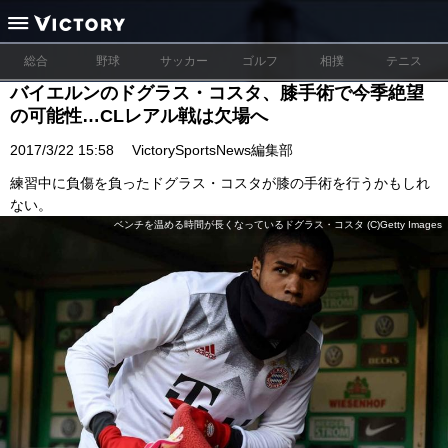
総合
野球
サッカー
ゴルフ
相撲
テニス
バイエルンのドグラス・コスタ、膝手術で今季絶望
の可能性…CLレアル戦は欠場へ
2017/3/22 15:58
VictorySportsNews編集部
練習中に負傷を負ったドグラス・コスタが膝の手術を行うかもしれ
ない。
ベンチを温める時間が長くなっているドグラス・コスタ (C)Getty Images