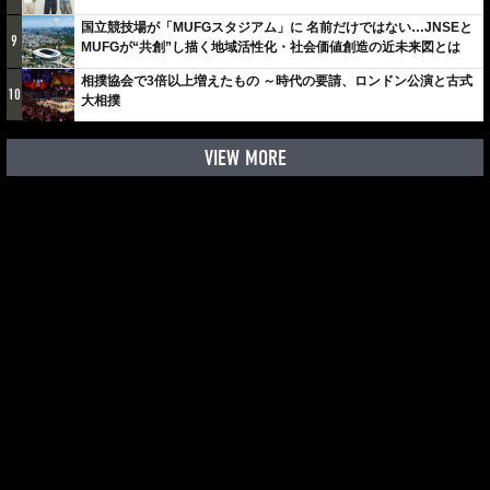
しみでしかないでしょ。川崎は、ずっと成長曲線だから」
国立競技場が「MUFGスタジアム」に 名前だけではない…JNSEと
9
MUFGが“共創”し描く地域活性化・社会価値創造の近未来図とは
相撲協会で3倍以上増えたもの ～時代の要請、ロンドン公演と古式
10
大相撲
VIEW MORE