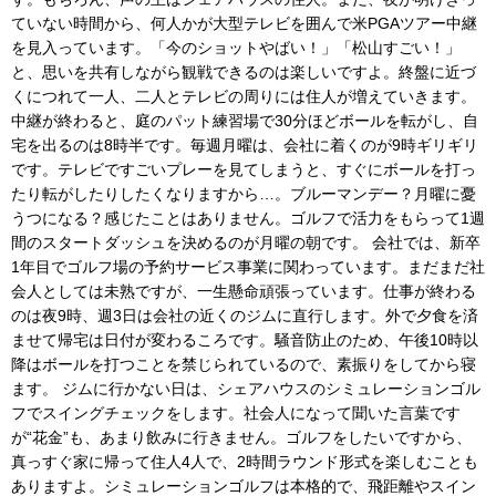
ていない時間から、何人かが大型テレビを囲んで米PGAツアー中継
を見入っています。「今のショットやばい！」「松山すごい！」
と、思いを共有しながら観戦できるのは楽しいですよ。終盤に近づ
くにつれて一人、二人とテレビの周りには住人が増えていきます。
中継が終わると、庭のパット練習場で30分ほどボールを転がし、自
宅を出るのは8時半です。毎週月曜は、会社に着くのが9時ギリギリ
です。テレビですごいプレーを見てしまうと、すぐにボールを打っ
たり転がしたりしたくなりますから…。ブルーマンデー？月曜に憂
うつになる？感じたことはありません。ゴルフで活力をもらって1週
間のスタートダッシュを決めるのが月曜の朝です。 会社では、新卒
1年目でゴルフ場の予約サービス事業に関わっています。まだまだ社
会人としては未熟ですが、一生懸命頑張っています。仕事が終わる
のは夜9時、週3日は会社の近くのジムに直行します。外で夕食を済
ませて帰宅は日付が変わるころです。騒音防止のため、午後10時以
降はボールを打つことを禁じられているので、素振りをしてから寝
ます。 ジムに行かない日は、シェアハウスのシミュレーションゴル
フでスイングチェックをします。社会人になって聞いた言葉です
が“花金”も、あまり飲みに行きません。ゴルフをしたいですから、
真っすぐ家に帰って住人4人で、2時間ラウンド形式を楽しむことも
ありますよ。シミュレーションゴルフは本格的で、飛距離やスイン