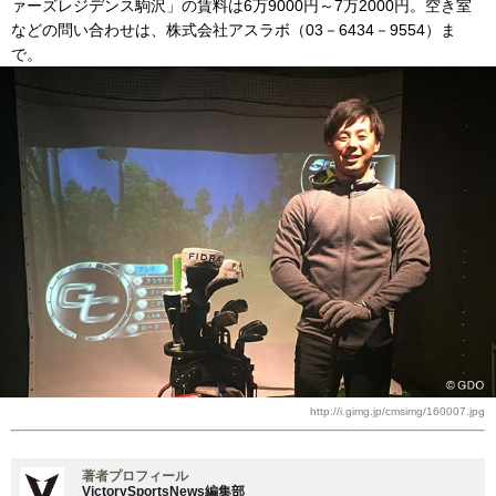
ァーズレジデンス駒沢」の賃料は6万9000円～7万2000円。空き室
などの問い合わせは、株式会社アスラボ（03－6434－9554）ま
で。
http://i.gimg.jp/cmsimg/160007.jpg
著者プロフィール
VictorySportsNews編集部