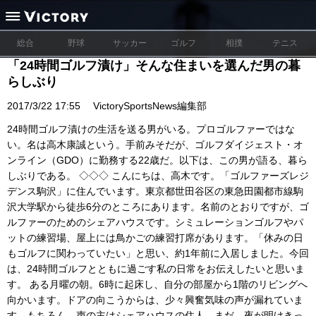
総合
野球
サッカー
ゴルフ
相撲
テニス
「24時間ゴルフ漬け」そんな住まいを選んだ男の暮
らしぶり
2017/3/22 17:55
VictorySportsNews編集部
24時間ゴルフ漬けの生活を送る男がいる。プロゴルファーではな
い。名は高木康誠という。手前みそだが、ゴルフダイジェスト・オ
ンライン（GDO）に勤務する22歳だ。以下は、この男が語る、暮ら
しぶりである。 ◇◇◇ こんにちは、高木です。「ゴルファーズレジ
デンス駒沢」に住んでいます。東京都世田谷区の東急田園都市線駒
沢大学駅から徒歩6分のところにあります。名前のとおりですが、ゴ
ルファーのためのシェアハウスです。シミュレーションゴルフやパ
ットの練習場、屋上には鳥かごの練習打席があります。「休みの日
もゴルフに関わっていたい」と思い、約1年前に入居しました。今回
は、24時間ゴルフとともに過ごす私の日常をお伝えしたいと思いま
す。 ある月曜の朝。6時に起床し、自分の部屋から1階のリビングへ
向かいます。ドアの向こうからは、少々興奮気味の声が漏れていま
す。もちろん、声の主はシェアハウスの住人。まだ、夜が明けきっ