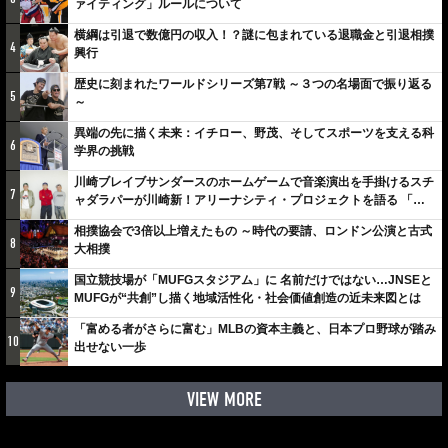
ァイティング」ルールについて
横綱は引退で数億円の収入！？謎に包まれている退職金と引退相撲
4
興行
歴史に刻まれたワールドシリーズ第7戦 ～３つの名場面で振り返る
5
～
異端の先に描く未来：イチロー、野茂、そしてスポーツを支える科
6
学界の挑戦
川崎ブレイブサンダースのホームゲームで音楽演出を手掛けるスチ
7
ャダラパーが川崎新！アリーナシティ・プロジェクトを語る 「楽
しみでしかないでしょ。川崎は、ずっと成長曲線だから」
相撲協会で3倍以上増えたもの ～時代の要請、ロンドン公演と古式
8
大相撲
国立競技場が「MUFGスタジアム」に 名前だけではない…JNSEと
9
MUFGが“共創”し描く地域活性化・社会価値創造の近未来図とは
「富める者がさらに富む」MLBの資本主義と、日本プロ野球が踏み
10
出せない一歩
VIEW MORE