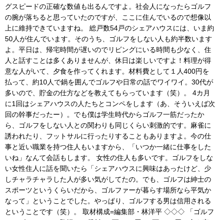
グスピードの正確な数値も出るんですよ。社会人になったらゴルフ
の腕が落ちると思っていたのですが、ここに住んでいるので想像以
上に維持できていますね。 総戸数54戸のシェアハウスには、いま約
50人が住んでいます。そのうち、ゴルフをしない人も約半数います
よ。平日は、帰宅時間が遅いのでリビングにいる時間も少なく、住
人と話すことは多くありませんが、休日は楽しいですよ！料理が得
意な人がいて、夕食を作ってくれます。材料費として１人400円を
払って、約10人で鍋を囲んでゴルフや日常の話でワイワイ。30代が
多いので、貯金の仕方などを教えてもらっています（笑）。 4カ月
に1回はシェアハウスの人たちとコンペをします（あ、そういえば次
回の幹事だったー）。でも僕は学生時代からゴルフ一筋だったか
ら、ゴルフをしない人との関わりも同じくらい刺激的です。麻雀に
誘われたり、フットサルに行ったりすることもありますよ。今の仕
事と近い職業を持つ住人もいますから、「いつか一緒に仕事をした
いね」なんて会話もします。 女性の住人も多いです。ゴルフをしな
い女性住人に話を聞いたら「シェアハウスに興味はあったけど、少
しチャラチャラした人が多い気がしてたの。でも、ゴルフは紳士の
スポーツというくらいだから、ゴルファーが暮らす場所なら平気か
なって」ということでした。やっぱり、ゴルフする男は信用される
ということです（笑）。 取材構成=編集部・林洋平 ◇◇◇ 「ゴルフ